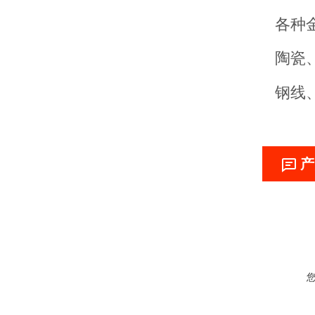
各种
陶瓷
钢线
产