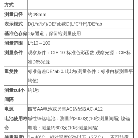
方式
测量口径
约Φ8mm
表示模式
D(L*a*b*)/DE*ab或D(L*C*H*)/DE*ab
基准色存储
1条通道；保留给测量使用
测量范围
L*:10～100
测量条件
观察条件：CIE 10°标准色彩函数 观察光源：CIE标
准D65光源
重复性
标准偏差DE*ab 0.1以内(测量条件：标准白板测量平
均值)
测量zui小
约1秒
间隔
电源
四节AA电池或另售AC适配器AC-A12
电池使用寿
碱性锌锰电池：测量约2000次(10秒测量间隔) 镍镉
命
电池：测量约600次(10秒测量间隔)
使用温度
/
0～40°C，相对湿度85%以下（35°C）、不可结露