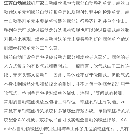
江苏自动螺丝机厂家
自动螺丝机包含螺丝自动整列单元，螺丝自
动输送单元和螺丝自动拧紧单元以及锁付过程中的检测单元。螺
丝自动整列单元主要是将散装的螺丝进行整齐排列并单个输出。
整列单元可以通过振动盘分选机构实现也可以通过摇臂式螺丝整
列机构来实现。螺丝自动输送单元主要将整列好的螺丝单个输送
到螺丝拧紧单元的工作头部。
螺丝自动拧紧单元包括旋转动力部分和螺丝导入部分。螺丝的导
入方式常见的有吹气式和吸附式。一般而言，吹气式由于工作连
续，无需头部来回动作，因此，整体效率优于吸附式。但吹气式
本身收到螺丝外形和长径比的限制，并不是每一种螺丝都适用于
吹气式。检测单元包括对螺丝的漏锁，浮锁，*等问题的检测。
常用的自动螺丝机还应包括工件对位，螺丝孔对正等功能。zui
常见有单轴螺丝拧紧系统和多轴螺丝拧紧系统。单轴螺丝拧紧系
统配合X-Y 机械手或移载平台可以实现全自动的螺丝拧紧。XY-t
able型自动锁螺丝机特别适用与单工件多孔位的螺丝锁付，具有