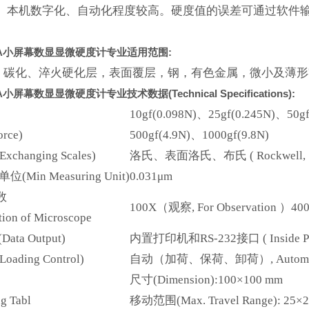
。本机数字化、自动化程度较高。硬度值的误差可通过软件
A
小屏幕数显显微硬度计专业
适用范围:
碳化、淬火硬化层，表面覆层，钢，有色金属，微小及薄形
A
小屏幕数显显微硬度计专业
技术数据(Technical Specifications):
10gf(0.098N)、25gf(0.245N)、50g
orce)
500gf(4.9N)、1000gf(9.8N)
hanging Scales)
洛氏、表面洛氏、布氏 ( Rockwell, Superf
位(Min Measuring Unit)
0.031μm
数
100
X
（观察, For Observation ）40
tion of Microscope
ata Output)
内置打印机和RS-232接口 ( Inside Print
ading Control)
自动（加荷、保荷、卸荷）, Automatically
尺寸(Dimension):100×100 mm
g Tabl
移动范围(Max. Travel Range): 25×