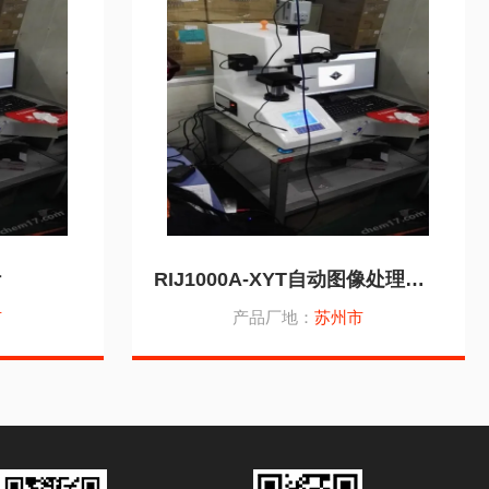
计
RIJ1000A-XYT自动图像处理显微维氏硬度计
市
产品厂地：
苏州市