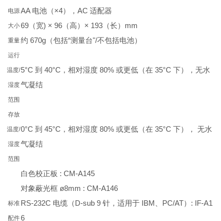
AA 电池（×4），AC 适配器
电源
69（宽) × 96（高）× 193（长）mm
大小
约 670g（包括“测量台"/不包括电池）
重量
运行
5°C 到 40°C，相对湿度 80% 或更低（在 35°C 下），无水
温度/
气凝结
湿度
范围
存放
0°C 到 45°C，相对湿度 80% 或更低（在 35°C 下）， 无水
温度/
气凝结
湿度
范围
白色校正板 : CM-A145
对象蔽光框 ø8mm : CM-A146
RS-232C 电缆（D-sub 9 针，适用于 IBM、PC/AT）: IF-A1
标准
6
配件