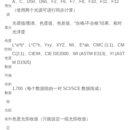
A、C、D50、D65、F2、F6、F7、F8、F10、F11、F12
用光
（使用两个光源可进行同步计算）
源
光谱值/图表、色度值、色差值、“合格/不合格"结果、相对
显示
光泽度
色度
L*a*b*、L*C*h、Yxy、XYZ、MI、 E*ab、CMC (1:1)、CM
空间/
C(2:1)、CIE94、CIE DE2000、WI (ASTM E313)、YI (AST
色度
M D1925)
数据
可储
存的
1,700（每个数据组由一对 SCI/SCE 数据组成）
数据
组
允拒
色度允拒收值（只能设定一组允拒收值）
收判
定