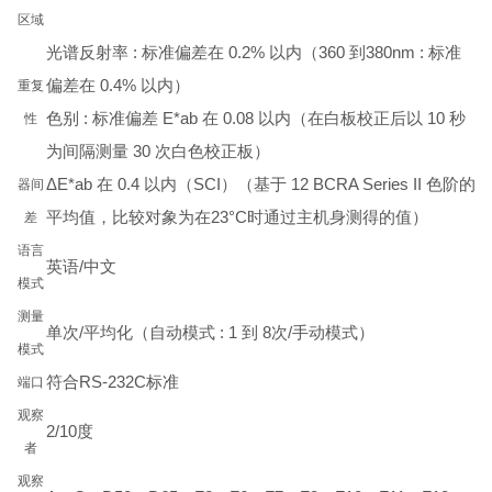
区域
光谱反射率 : 标准偏差在 0.2% 以内（360 到380nm : 标准
偏差在 0.4% 以内）
重复
色别 : 标准偏差 E*ab 在 0.08 以内（在白板校正后以 10 秒
性
为间隔测量 30 次白色校正板）
ΔΕ*ab 在 0.4 以内（SCI）（基于 12 BCRA Series II 色阶的
器间
平均值，比较对象为在23°C时通过主机身测得的值）
差
语言
英语/中文
模式
测量
单次/平均化（自动模式 : 1 到 8次/手动模式）
模式
符合RS-232C标准
端口
观察
2/10度
者
观察