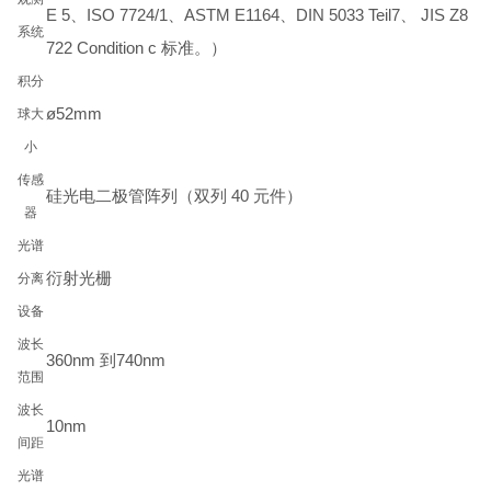
E 5、ISO 7724/1、ASTM E1164、DIN 5033 Teil7、 JIS Z8
系统
722 Condition c 标准。）
积分
ø52mm
球大
小
传感
硅光电二极管阵列（双列 40 元件）
器
光谱
衍射光栅
分离
设备
波长
360nm 到740nm
范围
波长
10nm
间距
光谱