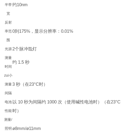
约10nm
半带
宽
反射
0到175%，显示分辨率：0.01%
率范
围
2个脉冲氙灯
光源
测量
约 1.5 秒
时间
zui小
3 秒（在23°C时）
测量
间隔
以 10 秒为间隔约 1000 次（使用碱性电池时）（在23°C
电池
时）
性能
测量/
ø8mm/ø11mm
照明