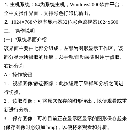
⒈
主机系统：
64
为系统主机，
Windows2000
软件平台，
全中文操作界面，支持彩色打印机输出。
⒉
1024
×
768
分辨率显示器
32
位彩色监视器
1024x600
二、
操作说明
(一).
系统界面介绍
?
该界面主要由七部分组成，左部为图形显示工作区。该
部分显示所摄取的压痕，以手动
/
自动采集时用于点取。
右部分为
A
：操作按钮
1．
视频图像
/
静态图像：此按钮用于采样和分析之间进
行切换。
2．
读取图像：可将原来保存的图形读出，以便观看或重
新进行分析。
3．
保存图像：可将目前正在显示区显示的图形保存起来
(保存图像时必须加.bmp)，以便将来观看和分析。