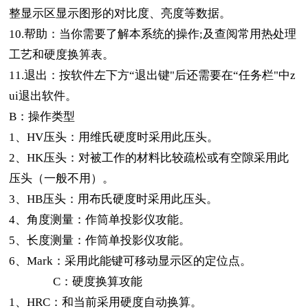
整显示区显示图形的对比度、亮度等数据。
10.帮助：当你需要了解本系统的操作;及查阅常用热处理
工艺和硬度换箅表。
11.退出：按软件左下方“退出键"后还需要在“任务栏"中z
ui退出软件。
B
：操作类型
1、HV
压头：用维氏硬度时采用此压头。
2、HK
压头：对被工作的材料比较疏松或有空隙采用此
压头（一般不用）。
3、HB
压头：用布氏硬度时采用此压头。
4、
角度测量：作筒单投影仪攻能。
5、
长度测量：作筒单投影仪攻能。
6、Mark
：采用此能键可移动显示区的定位点。
C
：硬度换算攻能
1、HRC
：和当前采用硬度自动换算。