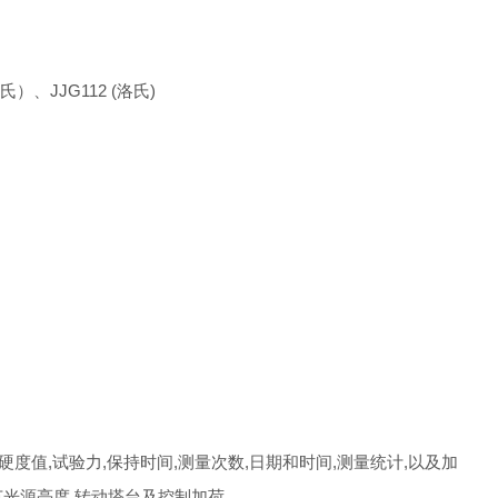
氏）、
JJG112 (
洛氏
)
,硬度值,试验力,保持时间,测量次数,日期和时间,测量统计,以及加
光源亮度,转动塔台及控制加荷.