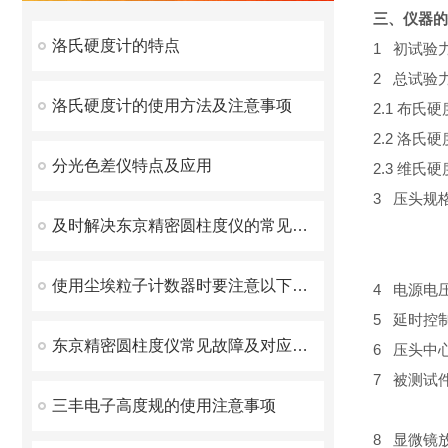
三、仪器的
洛氏硬度计的特点
1
初试验
2
总试验
洛氏硬度计的使用方法及注意事项
2.1
布氏硬
2.2
洛氏硬
分光色差仪特点及应用
2.3
维氏硬
3
压头规
及时解决东京精密圆柱度仪的常见故障帮助企业确保产品质量
3
3.3 
使用尘埃粒子计数器时要注意以下事项
4
电源电
5
延时控
东京精密圆柱度仪常见故障及对应解决办法大公开
6
压头中
7
被测试
三丰电子高度规的使用注意事项
8
显微镜