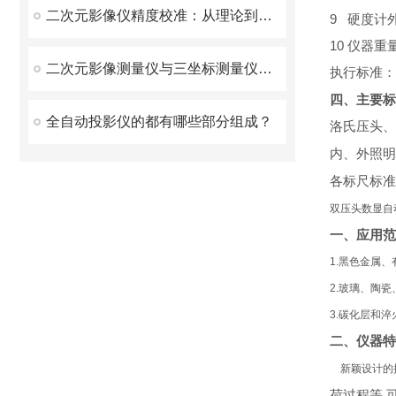
二次元影像仪精度校准：从理论到实践的全面解析
9
硬度计
10
仪器重
二次元影像测量仪与三坐标测量仪的基本区别？
执行标准：
四、主要标
全自动投影仪的都有哪些部分组成？
洛氏压头、
内、外照明
各标尺标准
双压头数显自
一、应用范
1.黑色金属
2.玻璃、陶
3.碳化层和
二、仪器特
新颖设计的
荷过程等.