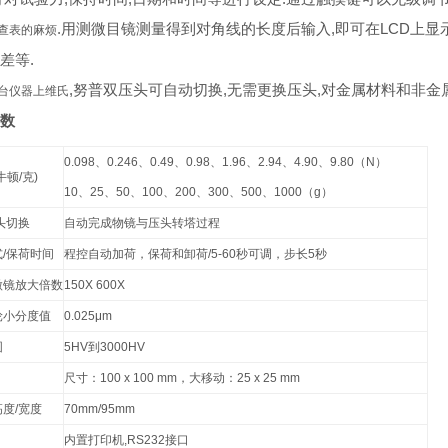
.用测微目镜测量得到对角线的长度后输入,即可在LCD上显示
查表的麻烦
差等.
,努普双压头可自动切换,无需更换压头,对金属材料和非金
台仪器上维氏
数
0.098、0.246、0.49、0.98、1.96、2.94、4.90、9.80（N）
牛顿/克)
10、25、50、100、200、300、500、1000（g）
头切换
自动完成物镜与压头转塔过程
/保荷时间
程控自动加荷，保荷和卸荷/5-60秒可调，步长5秒
微镜放大倍数
150X 600X
轮小分度值
0.025μm
围
5HV到3000HV
尺寸：100 x 100 mm，大移动：25 x 25 mm
度/宽度
70mm/95mm
内置打印机,RS232接口