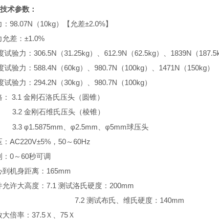
技术参数：
98.07N
（
10kg
）【允差
±2.0%
】
力：
±1.0%
力允差：
306.5N
（
31.25kg
）、
612.9N
（
62.5kg
）、
1839N
（
187.5
度试验力：
588.4N
（
60kg
）、
980.7N
（
100kg
）、
1471N
（
150kg
）
度试验力：
294.2N
（
30kg
）、
980.7N
（
100kg
）
度试验力：
3.1
金刚石洛氏压头（圆锥）
格：
.2
金刚石维氏压头（棱锥）
φ1.5875mm
φ2.5mm
、
φ5mm
球压头
、
AC220V±5%
，
50
～
60Hz
压：
0
～
60
秒可调
制：
165mm
心到机身距离：
7.1
测试洛氏硬度：
200mm
件允许大高度：
7.2
140mm
测试布氏、维氏硬度：
37.5
Ｘ、
75
Ｘ
放大倍率：