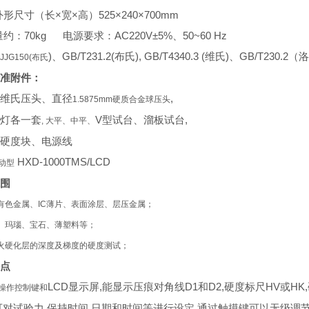
×
宽
×
高）
525×240×700mm
外形尺寸（长
70kg
电源要求：
AC220V±5%
、
50~60 Hz
量约：
)
、
GB/T231.2(
布氏
), GB/T4340.3 (
维氏
)
、
GB/T230.2
（洛
JJG150(布氏
准附件：
,
维氏压头、直径
1.5875mm硬质合金球压头
V
型试台、溜板试台
,
灯各一套
, 大平、中平、
硬度块、电源线
HXD-1000TMS/LCD
动型
围
、有色金属、IC薄片、表面涂层、层压金属；
瓷、玛瑙、宝石、薄塑料等；
淬火硬化层的深度及梯度的硬度测试；
点
LCD显示屏,能显示压痕对角线D1和D2,硬度标尺HV或HK
操作控制键和
可对试验力,保持时间,日期和时间等进行设定.通过触摸键可以无级调节