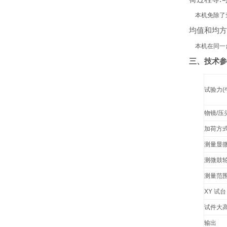
本机免除了
均值和均方
本机在同一
三、技术参
试验力(
物镜/压
加荷方式
测量显
测微鼓
测量范
XY 试台
试件大高
输出