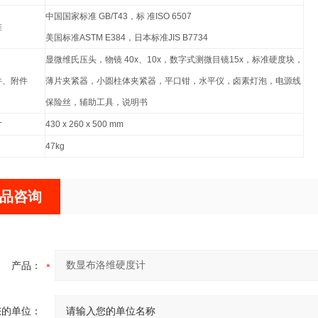
中国国家标准 GB/T43，标 准ISO 6507
准
美国标准ASTM E384，日本标准JIS B7734
显微维氏压头，物镜 40x、10x，数字式测微目镜15x，标准硬度块，
件、附件
薄片夹紧器，小圆柱体夹紧器，平口钳，水平仪，卤素灯泡，电源线
保险丝，辅助工具，说明书
寸
430 x 260 x 500 mm
47kg
品咨询
产品：
您的单位：