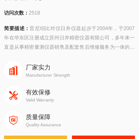
访问次数：
2518
简要描述：
雷尼绍比对仪日井仪器起步于2004年，于2007
年在华东区注册成立苏州日井精密仪器有限公司，多年来一
直是从事精密量测仪器销售及配套售后维修服务为一体的精
密仪器公司。
厂家实力
公司主要销售：影像测量仪，二次元，三次元，三次元，光
Manufacturer Strength
泽度计，日本三丰影像测量仪，日本三丰二次元，日本三丰
有效保修
三次元三坐标测量机等国外精密测量仪器。
Valid Warranty
质量保障
Quality Assurance