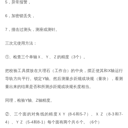
5，异常报警，
6，加密锁丢失，
7，撞击过测头，测座或测针。
三次元使用方法：
①、检查三个单轴Ｘ、Ｙ、Ｚ的精度（3个）。
把校验工具摆放在大理石（工作台）的中央，摆正使其和X轴运行
导轨方向平行。锁定Y轴。然后测量步距规或块规（量块），看测
量出来的结果是否和所测步距规或块规长度相当。
同理，检验Y轴、Z轴精度。
②、三个面的对角线的精度ＸＹ (8-6和5-7）、ＸＺ（8-3和7-
4）、ＹＺ（5-4和8-1）每个面有两个共６个。（6个）