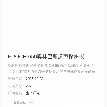
EPOCH 650奥林巴斯超声探伤仪
奥林巴斯超声探伤仪 EPOCH 650超声探伤仪 机型小巧、
品质上乘 宽大的全VGA透反显示屏与奥林巴斯已获的数字
式高动态范围接收器相结合，可在大多数光线条件下显示
更新日期：
2025-12-30
稳定、醒目的A扫描图像。 EPOCH 650仪器的设计符合
访问次数：
2978
EN12668-1标准的要求，并提供齐全的标配和选购探伤功
厂商性质：
生产厂家
能。多种机载报告制作工具以及全面的数据归档系统，可
使您轻松地收集并报告高质量的检测数据。这款仪器坚固
查看详情