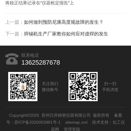
将校正结果记录在“仪器检定报告”上
上一篇：
如何做到预防尼康高度规故障的发生？
下一篇：
焊锡机生产厂家教你如何应对虚焊的发生
联系电话
13625287678
关注我们
扫一扫
微信账号
手机浏览
Copyright©2026 苏州日井精密仪器有限公司 版权所有
备案
号：苏ICP备2020053981号-1
sitemap.xml
技术支持：
化工仪
器网
管理登陆