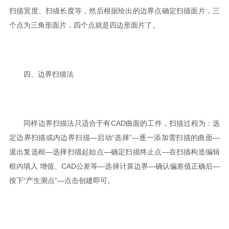
扫描宽度、扫描长度等，然后根据给出的边界点确定扫描面片，三
个点为三角形面片，四个点就是四边形面片了。
四、边界扫描法
同样边界扫描法只适合于有CAD曲面的工件，扫描过程为：选
定边界扫描或内边界扫描—启动“选择”—逐一添加需扫描的曲面—
退出复选框—选择扫描起始点—确定扫描终止点—在扫描构造编辑
框内填入 增值、CAD公差等—选择计算边界—确认偏差值正确后—
按下“产生测点”—点击创建即可。