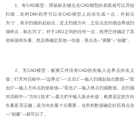
1、有CAD模型：用鼠标左键点击CAD模型的表面就可以开始
扫描，此时DMI程序可以在CAD模型上自动生成一点，并标注
为“1”，表示扫描的起始点；定义扫描方向，之后点击扫描边界或扫
描终点，标志为“2”。对于1和2之间的任何一点，程序已经确定了其
坐标值和矢量。然后再确定其他一些值，再点击--“测量”--“创建”。
2、无CAD模型：被测工件没有CAD的先输入边界点的名义
值：打开对话框中—“边界点”—“点击1”—输入扫描起始点数据—“双
击D”—输入方向点的坐标值—“双击2”—输入终点扫描数值。在扫描
对话框中—“方向1技术”—蕞大栏中输入新步长值，检查设定的方向
矢量是否正确，该方向矢量十分重要，当所有数据确定好后再点击
—“创建”—就可以了。