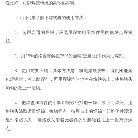
性更好，可以焊接传统的高散热材料。
下面咱们来了解下焊锡机的使用方法：
1、选用合适的焊锡，应选用焊接电子组件用的低熔点焊锡
丝。
2、用25%的松香溶解在75%的酒精(重量比)中作为助焊剂。
3、使用前要上锡，具体方法是：将电烙铁烧热，待刚刚能熔
化焊锡时，涂上助焊剂，再用焊锡均匀地涂在烙铁头上，使烙铁头
均匀的吃上一层锡。
4、把焊盘和组件的引脚用细砂纸打磨干净，涂上助焊剂。用
烙铁头沾取适量焊锡，接触焊点，待焊点上的焊锡全部熔化并浸没
组件引线头后，电烙铁头沿着元器件的引脚轻轻往上一提离开焊
点。