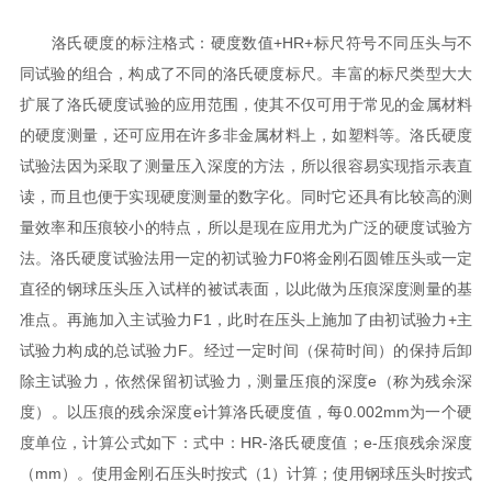
洛氏硬度的标注格式：硬度数值+HR+标尺符号不同压头与不
同试验的组合，构成了不同的洛氏硬度标尺。丰富的标尺类型大大
扩展了洛氏硬度试验的应用范围，使其不仅可用于常见的金属材料
的硬度测量，还可应用在许多非金属材料上，如塑料等。洛氏硬度
试验法因为采取了测量压入深度的方法，所以很容易实现指示表直
读，而且也便于实现硬度测量的数字化。同时它还具有比较高的测
量效率和压痕较小的特点，所以是现在应用尤为广泛的硬度试验方
法。洛氏硬度试验法用一定的初试验力F0将金刚石圆锥压头或一定
直径的钢球压头压入试样的被试表面，以此做为压痕深度测量的基
准点。再施加入主试验力F1，此时在压头上施加了由初试验力+主
试验力构成的总试验力F。经过一定时间（保荷时间）的保持后卸
除主试验力，依然保留初试验力，测量压痕的深度e（称为残余深
度）。以压痕的残余深度e计算洛氏硬度值，每0.002mm为一个硬
度单位，计算公式如下：式中：HR-洛氏硬度值；e-压痕残余深度
（mm）。使用金刚石压头时按式（1）计算；使用钢球压头时按式