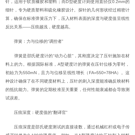
针，适用于软质橡胶和塑料；而D型硬度计则使用直径仅0.2mm的
细针，专为硬质塑料和硫化橡胶设计。探针的几何形状经过精密计
算，确保在标准弹簧压力下，压入材料表面的深度与硬度值呈线性
反比关系——压痕越浅，硬度越高。
弹簧：力与位移的“调控者”
弹簧是邵氏硬度计的“动力心脏”，其刚度决定了压针施加在材
料上的力。根据国际标准，A型硬度计的弹簧在压针位移为零时，
初始力为550mN，且力与位移呈线性增长（FA=550+78HA）。这
种设计确保了在不同硬度材料上，压针的刺入深度能准确反映材料
的抵抗能力。弹簧的定期校准至关重要，任何性能衰减都会导致测
试误差。
压痕深度：硬度值的“翻译官”
压痕深度是邵氏硬度测试的直接读数，通过机械杠杆或电子传