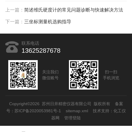
上一篇：
简述维氏硬度计的常见问题诊断与快速解决方法
下一篇：
三坐标测量机选购指导
联系电话
13625287678
关注我们
扫一扫
微信账号
手机浏览
Copyright©2026 苏州日井精密仪器有限公司 版权所有
备案
号：苏ICP备2020053981号-1
sitemap.xml
技术支持：
化工仪
器网
管理登陆