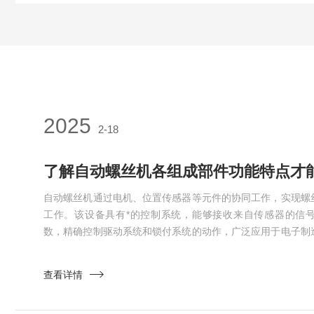
2025
2-18
了解自动螺丝机各组成部件功能特点才
自动螺丝机通过电机、位置传感器等元件的协同工作，实现螺
工作。该设备具有*的控制系统，能够接收来自传感器的信
数，精确控制驱动系统和锁付系统的动作，广泛应用于电子制
家电制造及医疗设备等领域。自动螺丝机由多个组成部件构成
功能。以下是关于其各组成部件功能特点的介绍：1、进料系
查看详情
分，负责将螺丝从储存仓库中送入设备。通常采用震动盘或者
连续供给，提高...