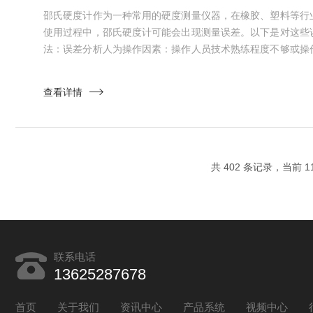
邵氏硬度计作为一种常用的硬度测量仪器，在橡胶、塑料等行
使用过程中，邵氏硬度计可能会出现测量误差。以下是对这些
法：误差分析人为操作因素：操作人员技术熟练程度不够或操
过慢，持荷时间不准确，都可能导致测量误差。被测材料因素
厚度、组织结构等都会影响测量结果。例如，表面粗糙或不
查看详情
差；试样厚度不足也可能导致硬度值偏高。仪器本身因素：邵
测头和压力资源...
共 402 条记录，当前 11
联系电话
13625287678
首页
关于我们
资讯中心
产品系统
视频中心