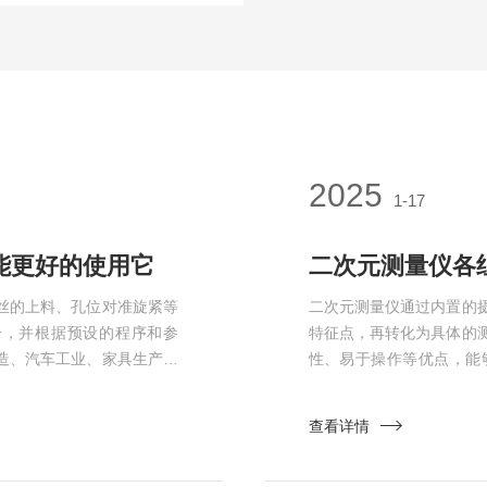
2025
1-17
能更好的使用它
二次元测量仪各
丝的上料、孔位对准旋紧等
二次元测量仪通过内置的
号，并根据预设的程序和参
特征点，再转化为具体的
造、汽车工业、家具生产、
性、易于操作等优点，能
，每个部件都发挥着重要的
具、注塑、五金等多个领
统：进料系统是重要组成部
望对您有所帮助。1、光
查看详情
输送带等方式，确保螺丝的
同构成了测量仪的测量基
像，将被测物体的...