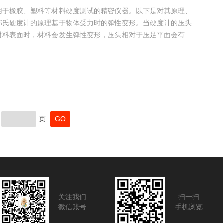
用于橡胶、塑料等材料硬度测试的精密仪器。以下是对其原理、
邵氏硬度计的原理基于物体受力时的弹性变形。当硬度计的压头
材料表面时，材料会发生弹性变形，压头相对于压足平面会有一
出长度L与材料的硬度成反比，即L值越大，表示材料的硬度越
量这个伸出长度L，结合相应的计算公式，就可以得出材料的邵
要分为A型、C型和D型三种。其中，A型适用于一般橡胶、合成
页
关注我们
扫一扫
微信账号
手机浏览