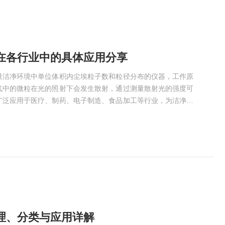
在各行业中的具体应用分享
量洁净环境中单位体积内尘埃粒子数和粒径分布的仪器，工作原
气中的微粒在光的照射下会发生散射，通过测量散射光的强度可
广泛应用于医疗、制药、电子制造、食品加工等行业，为洁净室
以及空气污染监测提供了可靠的数据支持。尘埃粒子计数器在各
其作用不仅限于监测空气质量，还涉及到环境监测、职业健康和
它在各行业中的具体应用：1、环境监测：通过监测空气中的尘
理、分类与应用详解