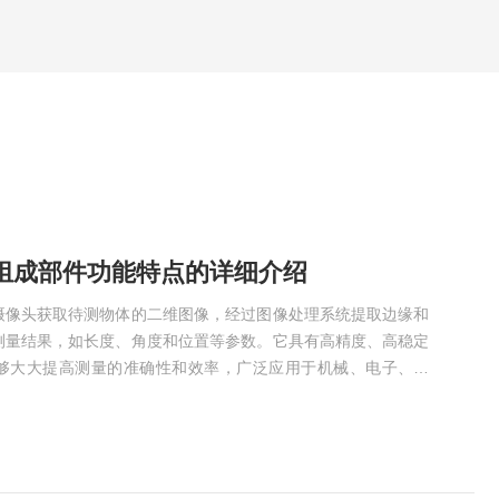
组成部件功能特点的详细介绍
摄像头获取待测物体的二维图像，经过图像处理系统提取边缘和
测量结果，如长度、角度和位置等参数。它具有高精度、高稳定
够大大提高测量的准确性和效率，广泛应用于机械、电子、模
域。以下是对二次元测量仪各组成部件功能特点的详细介绍，希
学系统，包括高精度的光学镜头、分划板、棱镜等。这些部件共
础，确保测量的高精度和稳定性。光学镜头通过高倍率放大成