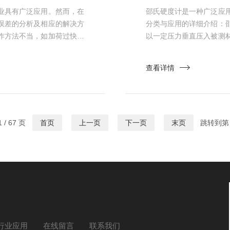
业具有广泛应用。然而，在
邵氏硬度计是一种广泛应
误差的分析及相应的解决方
分类与应用的详细介绍：
作方法不当，如加荷过快或
以一定压力垂直压入被测
：被测材料的表面光洁度、
定的伸出长度L。这个伸
平整的材料会带来较大的误
低，反之则越高。通过测
查看详情
氏硬度计使用时间较长后，
氏硬度值。邵氏硬度计主
橡胶、软橡...
 / 67 页
首页
上一页
下一页
末页
跳转到第
行业应用
在线留言
联系我们