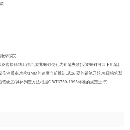
择一款
削伤铅芯).
菱边接触到工作台,旋紧螺钉使孔内铅笔夹紧(反旋螺钉可卸下铅笔),,
伤涂膜)以每秒1MM的速度向前推进,从zui硬的铅笔开始,每级铅笔犁
(具体判定方法根据GB/T6739-1996标准的规定进行).