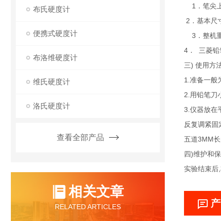
1．笔尖上的重
布氏硬度计
2．基本尺寸:
便携式硬度计
3．整机重
4． 三菱铅笔
布洛维硬度计
三)
使用方法
1.准备一般
维氏硬度计
2.用铅笔
洛氏硬度计
3.仪器放
反复调紧固
查看全部产品
五道3MM长
四)维护和保
实验结束后
相关文章
产
RELATED ARTICLES