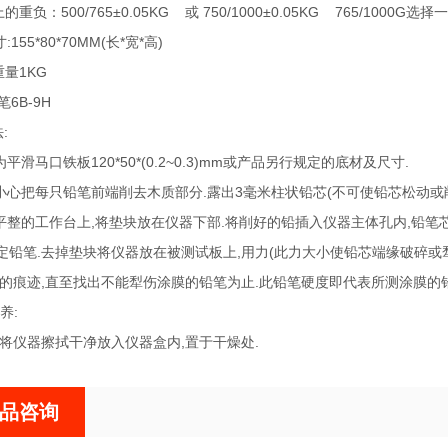
负：500/765±0.05KG 或 750/1000±0.05KG 765/1000G选
155*80*70MM(长*宽*高)
量1KG
6B-9H
:
为平滑马口铁板120*50*(0.2~0.3)mm或产品另行规定的底材及尺寸.
刀小心把每只铅笔前端削去木质部分.露出3毫米柱状铅芯(不可使铅芯松动或
在平整的工作台上,将垫块放在仪器下部.将削好的铅插入仪器主体孔内,铅笔芯
定铅笔.去掉垫块将仪器放在被测试板上,用力(此力大小使铅芯端缘破碎或犁
的痕迹,直至找出不能犁伤涂膜的铅笔为止.此铅笔硬度即代表所测涂膜的铅笔硬度
养:
,将仪器擦拭干净放入仪器盒内,置于干燥处.
品咨询