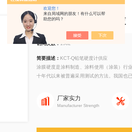
欢迎您！
来自局域网的朋友！有什么可以帮
KCT-Q铅笔硬度计供应
助您的吗？
访问次数：
1962
简要描述：
KCT-Q铅笔硬度计供应
涂膜硬度是涂料制造、涂料使用（涂装）行
十年代以来被普遍采用测试的方法。我国也
是根据国家标准“涂膜硬度铅笔测定法"GB/T6
现场，并能在任意方向上对涂膜硬度进行检定
厂家实力
Manufacturer Strength