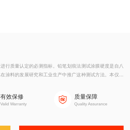
业进行质量认定的必测指标。铅笔划痕法测试涂膜硬度是自八
已在涂料的发展研究和工业生产中推广这种测试方法。本仪器
739-1996设计制造的。仪器即可在实验室使用，也可用于施工
。仪器为机械式，三点接触被测表面
有效保修
质量保障
Valid Warranty
Quality Assurance