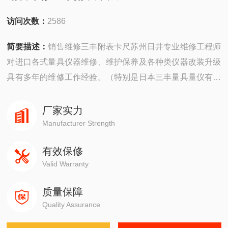
访问次数：
2586
简要描述：
销售维修三丰附表卡尺苏州日井专业维修工程师
对进口各式量具仪器维修、维护保养及各种类仪器改装升级
具有多年的维修工作经验。（特别是日本三丰量具量仪有丰
富维修经验）而且对不同类型的仪器仪表由专门负责工程师
进行专业评估、主修服务！愿广大新老客户所损坏的仪器仪
厂家实力
表早日恢复正常使用！减少贵工厂资源浪费，提高成本效
Manufacturer Strength
益，避免不良品呈现！
有效保修
Valid Warranty
质量保障
Quality Assurance