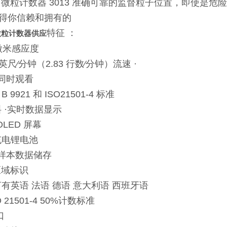
 微粒计数器 3013 准确可靠的监督粒子位置，即使是危
得你信赖和拥有的
特征 ：
持微粒计数器供应
0 微米感应度
方英尺∕分钟（2.83 行数∕分钟）流速 ·
粒同时观看
 B 9921 和 ISO21501-4 标准
斜 ·实时数据显示
4OLED 屏幕
充电锂电池
 组样本数据储存
个区域标识
言有英语 法语 德语 意大利语 西班牙语
O 21501-4 50%计数标准
口