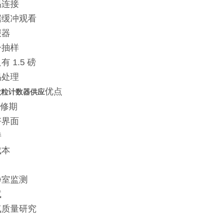
易连接
据缓冲观看
报器
一抽样
 1.5 磅
易处理
优点
持微粒计数器供应
保修期
好界面
持
成本
洁净室监测
试
气质量研究