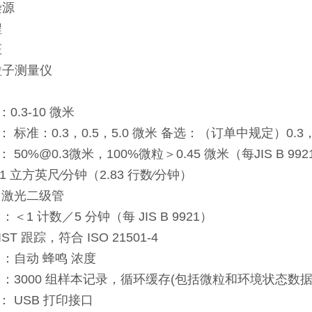
染源
程
证
粒子测量仪
0.3-10 微米
 标准：0.3，0.5，5.0 微米 备选：（订单中规定）0.3，0.5
50%@0.3微米，100%微粒＞0.45 微米（每JIS B 9921，
.1 立方英尺∕分钟（2.83 行数∕分钟）
：激光二级管
：＜1 计数／5 分钟（每 JIS B 9921）
ST 跟踪，符合 ISO 21501-4
 ：自动 蜂鸣 浓度
 ：3000 组样本记录，循环缓存(包括微粒和环境状态数据
 USB 打印接口