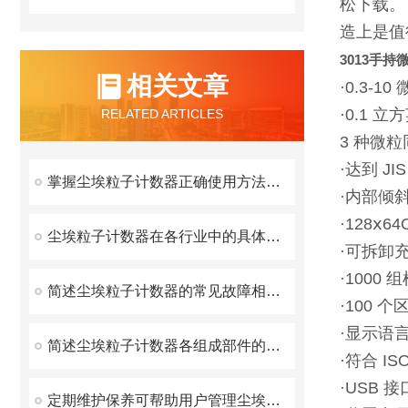
松下载。
造上是值
3013手
相关文章
·0.3-1
·0.1 立
RELATED ARTICLES
3 种微
·达到 JIS
掌握尘埃粒子计数器正确使用方法有助于获取真实的颗粒物浓度信息
·内部倾
·128ⅹ6
尘埃粒子计数器在各行业中的具体应用分享
·可拆卸
·1000
简述尘埃粒子计数器的常见故障相应解决方法
·100 
·显示语
简述尘埃粒子计数器各组成部件的功能特点
·符合 IS
·USB 接
定期维护保养可帮助用户管理尘埃粒子计数器