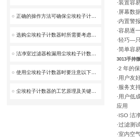
·装置容
·屏幕数
正确的操作方法可确保尘埃粒子计数器测量结果准确性
·内置警
·容易逐
选购尘埃粒子计数器时所需要考虑的事项分享
·轻巧—只有
·简单容
洁净室过滤器检漏用尘埃粒子计数器方法的一般规定
3013手
·2 年的
使用尘埃粒子计数器时要注意以下事项
·用户友
·服务支
尘埃粒子计数器的工艺原理及关键部件介绍
·用户低
应用
·ISO 
·过滤测
·室内空