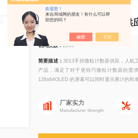
欢迎您！
来自局域网的朋友！有什么可以帮
3013手持微粒计数器供
助您的吗？
访问次数：
2289
简要描述：
3013手持微粒计数器供应，人机
产品，满足了对于更轻巧微粒计数器的需求。3 
128ⅹ64OLED 的屏幕可以同时显示累计
用莱特浩斯数据转换软件 LMS Xchange 经
厂家实力
Manufacturer Strength