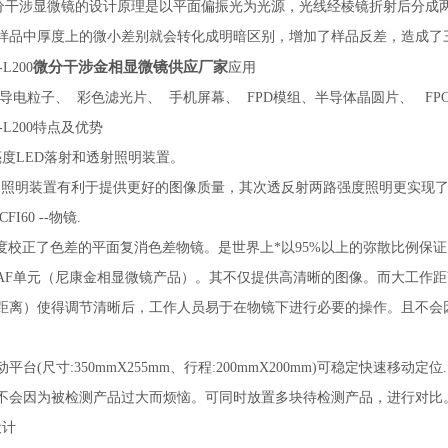
涉显微镜的设计原理是以平面偏振光为光源，光线经棱镜折射后分成两
样品中厚度上的微小差别就会转化成明暗区别，增加了样品反差，造成了
微分干涉金相显微镜供应厂家
L200
应用
 导电粒子、 彩色滤光片、 手机屏幕、 FPD模组、半导体晶圆片、 FP
L200
特点及优势
高亮度LED落射和透射照明装置。
明装置有利于提供更好的图像质量，其次透反射两路强度照明更实现了
CFI60 --物镜.
度校正了色差的平面复消色差物镜。是世界上*以95%以上的弥散比例保
AF单元（尼康金相显微镜产品）。其不仅提供高清晰的图像。而大工作
距离）使得调节清晰后，工作人员易于在物镜下进行必要的操作。且不会
(尺寸:350mmX255mm、行程:200mmX200mm)可稳定快速移
不会因为被检测产品过大而烦恼。可同时放置多块待检测产品，进行对比
设计