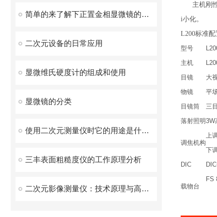
主机刚性高
简单的来了解下正置金相显微镜的结构
i小化。
L200标准
二次元设备的日常应用
型号
L20
主机
L2
显微维氏硬度计的组成和使用
目镜
大视
物镜
平场
显微镜的分类
目镜筒
三目
落射照明
3W
使用二次元测量仪时它的用途是什么？可以测量那些对象？
上
调焦机构
下调
三丰表面粗糙度仪的工作原理分析
DIC
DI
FS
载物台
二次元影像测量仪：技术原理与高精度测量