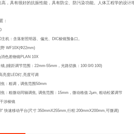
，具有很好的抗振性能，具有防尘、防污染功能。人体工程学的设计增加
配置：
0
00主机：含落射照明器、偏光、DIC棱镜预备口。
野 WF10X(Φ22mm)
消色差物镜PLAN 10X
镜,(瞳距调节范围：22mm-55mm，光路切换：100:0/0:100)
高亮度LED灯,亮度可调
调焦：粗调，调焦范围50mm
焦：粗微动同轴调焦, 调焦范围：15mm，微动格值:2μm, 粗动松紧调节
C干涉棱镜
 8" 快速移动平台(尺寸:350mmX255mm,行程:200mmX200mm,可微调)