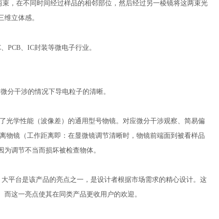
束，在不同时间经过样品的相邻部位，然后经过另一棱镜将这两束光
三维立体感。
C、PCB、IC封装等微电子行业。
微分干涉的情况下导电粒子的清晰。
证了光学性能（波像差）的通用型号物镜。对应微分干涉观察、简易偏
距离物镜（工作距离即：在显微镜调节清晰时，物镜前端面到被看样品
因为调节不当而损坏被检查物体。
动定位. 大平台是该产品的亮点之一，是设计者根据市场需求的精心设计。这
。而这一亮点使其在同类产品更收用户的欢迎。