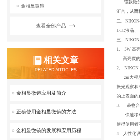
该款微分干
金相显微镜
汇合，从而
二、NIKON-
查看全部产品
LCD液晶、
三、NIKON-
1、 3W 
相关文章
高亮度的照
2、 NIKON 
RELATED ARTICLES
zui大程
振光观察和
金相显微镜应用及简介
的上表面的
3、 栽物台
正确使用金相显微镜的方法
快速移动平台
使得使用者
金相显微镜的发展和应用历程
4、人性化