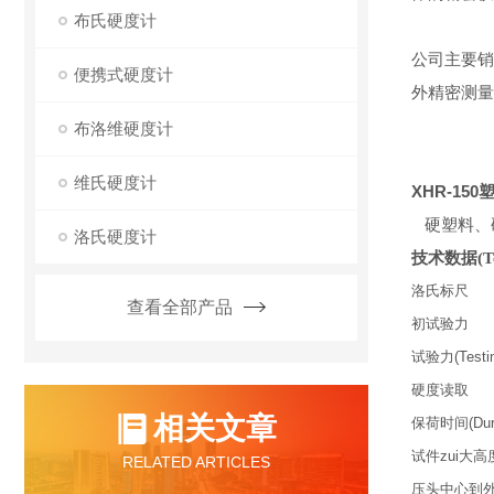
布氏硬度计
公司主要销
便携式硬度计
外精密测量
布洛维硬度计
维氏硬度计
XHR-15
硬塑料、
洛氏硬度计
技术数据(Tech
洛氏标尺
查看全部产品
初试验力
试验力(Testin
硬度读取
相关文章
保荷时间(Durat
试件zui大高
RELATED ARTICLES
压头中心到