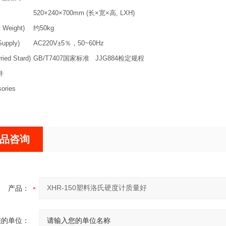
520×240×700mm (长×宽×高, LXH)
Weight)
约50kg
upply)
AC220V±5％，50~60Hz
ed Stard)
GB/T7407国家标准 JJG884检定规程
件
ories
品咨询
产品：
您的单位：