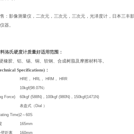
售：影像测量仪，二次元，三次元，三次元，光泽度计，日本三丰
仪器。
0塑料洛氏硬度计质量好
适用范围：
硬橡胶、铝、锡、铜、软钢、合成树脂及摩擦材料等。
nical Specifications)：
HRE， HRL， HRM， HRR
10kgf(98.07N）
g Force)
60kgf (588N)，100kgf (980N)，150kgf(1471N)
表盘式（Dial ）
ing Time)
2～60S
度
165mm
外壁距离
160mm