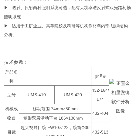
▶ 透射、反射两种照明系统可选，配有大功率透反射式双光路柯勒
照明系统；
▶ 适用于工矿企业、高等院校及科研等机构作材料内部 组织结构
分析。
技术参数：
产品名
货号#
称
432-164/
型号
UMS-410
UMS-420
174
软件分析
机械载
移动范围 74mm×50mm
图像
432-404
物台
矩形双层活动平台 186×138mm，
超大视野目镜 EW10×/ 22，镜简Φ30
目镜
432-513