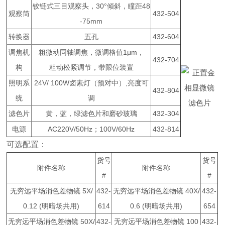
铰链式三目观察头，30°倾斜，瞳距48
观察筒
432-504
-75mm
转换器
五孔
432-604
调焦机
粗微动同轴调焦，微调格值1μm，
432-704
构
粗动松紧调节，带限位装置
照明系
24V/ 100W卤素灯（预对中）,亮度可
432-804
统
调
滤色片
滤色片
黄，蓝，绿滤色片和磨砂玻璃
432-304
电源
AC220V/50Hz；100V/60Hz
432-814
可选配置：
货号
货号
附件名称
附件名称
#
#
无穷远平场消色差物镜 5X/
432-
无穷远平场消色差物镜 40X/
432-
0.12 (明暗场共用)
614
0.6 (明暗场共用)
654
无穷远平场消色差物镜 50X/
432-
无穷远平场消色差物镜 100
432-