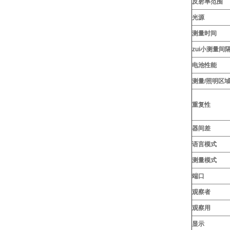
反射率范围
光源
测量时间
zui小测量间
电池性能
测量/照明区
重复性
器间差
语言模式
测量模式
端口
观察者
观察用
显示