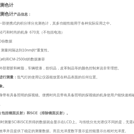
测色计
测色计
产品信息：
0d是一部便携式的积分球分光测色计，其多功能性能用于各种实际应用之中。
轻巧和时尚的机身 670克（不包括电池）
00份数据
测量间隔达到10nm的*重复性。
 (ø8)和CM-2500d的数据兼容
外部塑胶和树脂，车辆喷漆，纺织品，皮革制品等的颜色控制来说非常理想。
进行测量：
氙气灯的使用让仪器能放置在样品表面的任何位置。
象。
身带有具备照明的探视镜。
便携时尚且带有具备照明的探视镜的机身使用户能快速精
。
I（包括镜面反射）和SCE（排除镜面反射）。
，同时测量SCI和SCE所得的数据就会显示在LCD上。与传统分光光谱仪不同的是，无
效率并且提供了稳定的测量数据。而且光泽度数字显示监控能显示出相对光泽度。