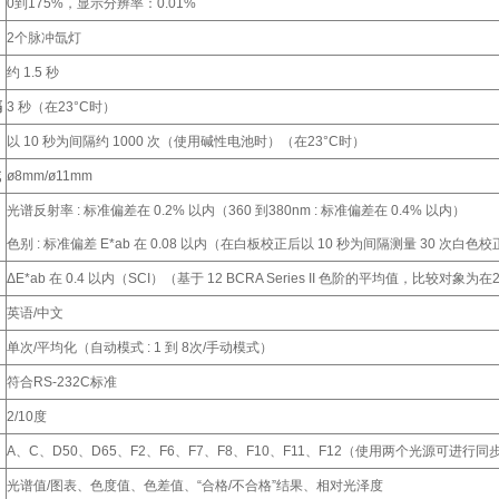
0到175%，显示分辨率：0.01%
2个脉冲氙灯
约 1.5 秒
隔
3 秒（在23°C时）
以 10 秒为间隔约 1000 次（使用碱性电池时）（在23°C时）
域
ø8mm/ø11mm
光谱反射率 : 标准偏差在 0.2% 以内（360 到380nm : 标准偏差在 0.4% 以内）
色别 : 标准偏差 E*ab 在 0.08 以内（在白板校正后以 10 秒为间隔测量 30 次白色
ΔΕ
*ab 在 0.4 以内（SCI）（基于 12 BCRA Series II 色阶的平均值，比较对
英语/中文
单次/平均化（自动模式 : 1 到 8次/手动模式）
符合RS-232C标准
2/10度
A、C、D50、D65、F2、F6、F7、F8、F10、F11、F12（使用两个光源可进行
光谱值/图表、色度值、色差值、“合格/不合格”结果、相对光泽度