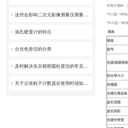
可用于塑料，
这些会影响二次元影像测量仪测量速度的因素您知道吗？
*SCI是一
*SCE是一
洛氏硬度计的特点
规格
规格
分光色差仪的分类
型号
光源/观测系
及时解决东京精密圆柱度仪的常见故障帮助企业确保产品质量
积分球大小
关于尘埃粒子计数器在使用时须知的注意事项
传感器
光谱分离设备
波长范围
波长间距
光谱半带宽