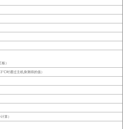
校正板）
象为在23°C时通过主机身测得的值）
同步计算）