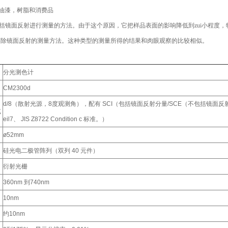
油漆
，树脂和消费品
种包括镜面反射进行测量的方法。由于这个原因，它把样品表面的影响降低到zui小程度
种排除镜面反射的测量方法。这种类型的测量所得的结果和肉眼观察的比较相似。
分光测色计
CM2300d
d/8（散射光源，8度观测角），配有 SCI（包括镜面反射分量/SCE（不包括镜面反射分量）同步
统
eil7、 JIS Z8722 Condition c 标准。）
ø52mm
硅光电二极管阵列（双列 40 元件）
衍射光栅
360nm 到740nm
10nm
约10nm