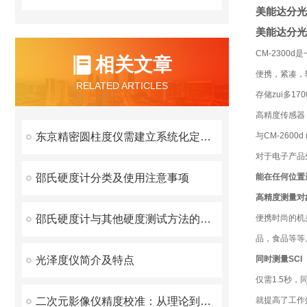
美能达分光
美能达分光
CM-230
相关文章
便携，紧凑，
RELATED ARTICLES
存储zui多17
高精度传感器 
东京精密圆柱度仪需建立系统化定期维护机制的重要性分享
与CM-2600d
对于电子产品
邵氏硬度计分类及使用注意事项
能在任何位置
高精度测量对
邵氏硬度计与其他硬度测试方法的比较与选择
便携时尚的机
品，食品等等
光泽度仪简介及特点
同时测量SC
仅需1.5秒
二次元影像仪精度校准：从理论到实践的全面解析
就提高了工作