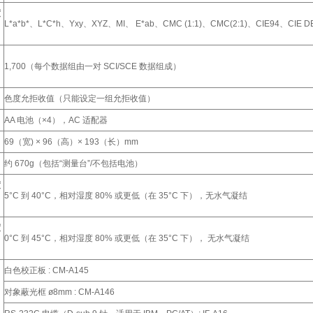
度
L*a*b*、L*C*h、Yxy、XYZ、MI、 E*ab、CMC (1:1)、CMC(2:1)、CIE94、CIE DE2
1,700（每个数据组由一对 SCI/SCE 数据组成）
色度允拒收值（只能设定一组允拒收值）
AA 电池（×4），AC 适配器
69（宽) × 96（高）× 193（长）mm
约 670g（包括“测量台”/不包括电池）
度
5°C 到 40°C，相对湿度 80% 或更低（在 35°C 下），无水气凝结
度
0°C 到 45°C，相对湿度 80% 或更低（在 35°C 下）， 无水气凝结
白色校正板 : CM-A145
对象蔽光框 ø8mm : CM-A146