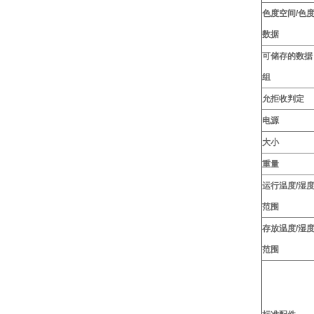
色度空间/色
数据
可储存的数据
组
允拒收判定
电源
大小
重量
运行温度/湿
范围
存放温度/湿
范围