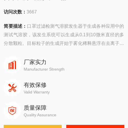
访问次数：
3667
简要描述：
口罩过滤检测气溶胶发生器于生成各种应用中的
测试气溶胶，该发生系统可以生成从0.1到10微米直径的多
分散颗粒。目标粒子的生成开始于雾化稀释悬浮在去离子水
中的颗粒，先将目标颗粒物溶于去离子水中，放入雾化器的
储存罐内，再用经过干燥，过滤的压缩空气去雾化混合物形
厂家实力
成液滴雾，然后通过膜空气干燥器，使水汽蒸发得到干气溶
Manufacturer Strength
胶。
有效保修
Valid Warranty
质量保障
Quality Assurance