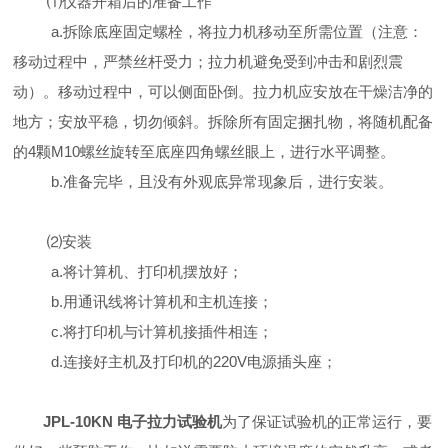
⑴仪器开箱后的准备工作
a.拆除底座固定螺栓，将拉力机移动至所需位置（注意：
移动过程中，严禁丝杆受力；拉力机避免受到冲击和剧烈震
动）。移动过程中，可以侧面卧倒。拉力机应安放在干燥洁净的
地方；安放平稳，切勿倾斜。拆除所有固定捆扎物，将随机配备
的4颗M10螺丝旋转至底座四角螺丝眼上，进行水平调整。
b.准备完毕，且没有外观底异常现象后，进行安装。
⑵安装
a.将计算机、打印机摆放好；
b.用通讯线将计算机和主机连接；
c.将打印机与计算机接插件相连；
d.连接好主机及打印机的220V电源插头座；
JPL-10KN 电子拉力试验机
为了保证试验机的正常运行，要