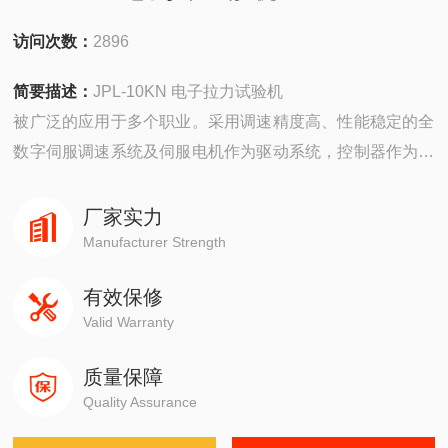
访问次数：
2896
简要描述：
JPL-10KN 电子拉力试验机
被广泛的应用于多个职业。采用调速精度高、性能稳定的全
数字伺服调速系统及伺服电机作为驱动系统，控制器作为控
制系统核心，以WINDOWS为操作界面的控制与数据处理软
件，实现试验力、试验力峰值、横梁位移、试验变形及试验
厂家实力
曲线的屏幕显示，所有试验操作均可以通过鼠标在计算机上
Manufacturer Strength
自动完成。
有效保修
Valid Warranty
质量保障
Quality Assurance