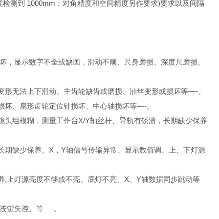
检测到 1000mm；对角精度和空间精度另作要求)要求以及间隔
损坏，显示数字不全或缺画，滑动不顺、尺身磨损、深度尺磨损、
变形无法上下滑动、主齿轮缺齿或磨损、油丝变形或损坏等—-。
损坏、扇形齿轮定位针损坏、中心轴损坏等—-。
镜头组模糊，测量工作台X/Y轴丝杆、导轨有锈渍，长期缺少保养
长期缺少保养、X，Y轴信号传输异常、显示数值调、上、下灯源
养,上灯源亮度不够或不亮、底灯不亮、X、Y轴数据同步跳动等
按键失控、等—-。