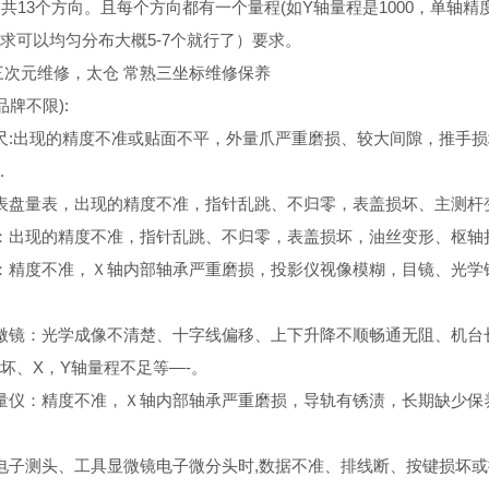
13个方向。且每个方向都有一个量程(如Y轴量程是1000，单轴精度
求可以均匀分布大概5-7个就行了）要求。
三次元维修，太仓 常熟三坐标维修保养
品牌不限):
尺:出现的精度不准或贴面不平，外量爪严重磨损、较大间隙，推手
.
表盘量表，出现的精度不准，指针乱跳、不归零，表盖损坏、主测杆
：出现的精度不准，指针乱跳、不归零，表盖损坏，油丝变形、枢轴
：精度不准，Ｘ轴内部轴承严重磨损，投影仪视像模糊，目镜、光学
微镜：光学成像不清楚、十字线偏移、上下升降不顺畅通无阻、机台
坏、X，Y轴量程不足等—-。
量仪：精度不准，Ｘ轴内部轴承严重磨损，导轨有锈渍，长期缺少保
电子测头、工具显微镜电子微分头时,数据不准、排线断、按键损坏或