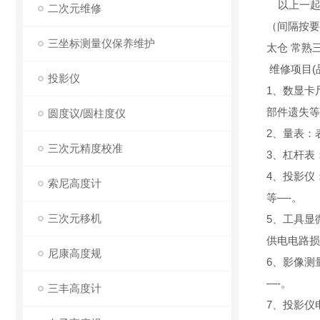
以上一起共
二次元维修
（间隔按要
三坐标测量仪保养维护
太仓 常熟
维修项目(
投影仪
1、数显卡
部件遗失等
圆度议/圆柱度仪
2、量表：
三次元精度校准
3、杠杆表
4、投影仪
索尼高度计
等—-。
三次元移机
5、工具显
供电电路损
尼康高度规
6、影像测
—-。
三丰高度计
7、投影仪