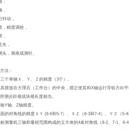
级，
畅，
行抖动，
准，精度调校，
警，
丢失，
测头，测座或测针。
方法：
三个单轴Ｘ、Ｙ、Ｚ的精度（3个）。
具摆放在大理石（工作台）的中央，摆正使其和X轴运行导轨方向平
所测步距规或块规长度相当。
验Y轴、Z轴精度。
对角线的精度ＸＹ (8-6和5-7）、ＸＺ（8-3和7-4）、ＹＺ（5
测量机三轴和量程范围构成的立方体的4条对角线（8-2、7-1、6-4