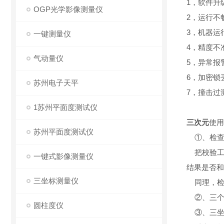
1，软件升
OGP光学影像测量仪
2，运行不
3，机器运
一键测量仪
4，精度不
气动量仪
5，异常报
6，加密锁
苏州电子天平
7，撞击过
1苏州平面度测试仪
三次元
使用
苏州平面度测试仪
①、检查
把校验工
一键式影像测量仪
结果是否和
三坐标测量仪
同理，检
②、三个面的
圆柱度仪
③、三坐标