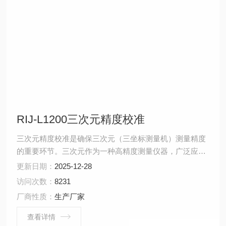
RIJ-L1200三次元精度校准
三次元精度校准是确保三次元（三坐标测量机）测量精度
的重要环节。三次元作为一种高精度测量仪器，广泛应用
于机械、汽车、航空等行业，用于测量箱体、机架、齿
更新日期：
2025-12-28
轮、凸轮等复杂工件的尺寸、形状和形位公差。
访问次数：
8231
厂商性质：
生产厂家
查看详情