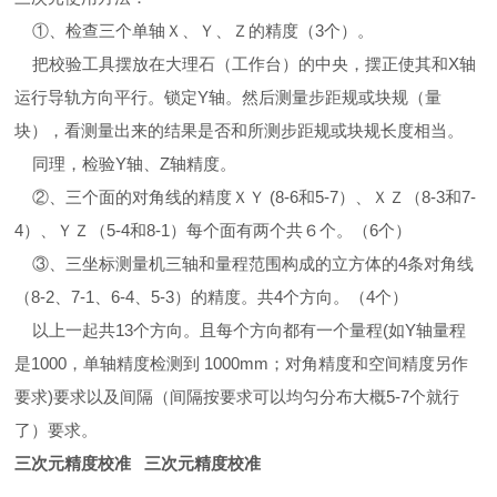
①、检查三个单轴Ｘ、Ｙ、Ｚ的精度（3个）。
把校验工具摆放在大理石（工作台）的中央，摆正使其和X轴
运行导轨方向平行。锁定Y轴。然后测量步距规或块规（量
块），看测量出来的结果是否和所测步距规或块规长度相当。
同理，检验Y轴、Z轴精度。
②、三个面的对角线的精度ＸＹ (8-6和5-7）、ＸＺ（8-3和7-
4）、ＹＺ（5-4和8-1）每个面有两个共６个。（6个）
③、三坐标测量机三轴和量程范围构成的立方体的4条对角线
（8-2、7-1、6-4、5-3）的精度。共4个方向。（4个）
以上一起共13个方向。且每个方向都有一个量程(如Y轴量程
是1000，单轴精度检测到 1000mm；对角精度和空间精度另作
要求)要求以及间隔（间隔按要求可以均匀分布大概5-7个就行
了）要求。
三次元精度校准 三次元精度校准