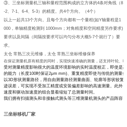
③、三坐标测量机三轴和量程范围构成的立方体的4条对角线（8
-2、7-1、6-4、5-3）的精度。共4个方向。（4个）
以上一起共13个方向。且每个方向都有一个量程(如Y轴量程是1
000，单轴精度检测到 1000mm；对角精度和空间精度另作要求)
要求以及间隔（间隔按要求可以均匀分布大概5-7个就行了）要
求。
太仓 常熟三次元维修，太仓 常熟三坐标维修保养
在保证测量机原有精度的同时，实现快速准确的测量，还支持叶轮、叶
受对测量精度影响很大的温度环境影响的实时温度校正，即使是高精
的能力（长度100时保证2μm mm)、重复精度即使与传统的测
以3D形状测量路径，用自由测量路径测量曲面、轮廓等形状较复
迹误差，可实现不受加工精度或安装偏差影响的高速测量。此外，V 
速度和驱动加速度的组合显着缩短了总测量时间。
我们拥有扫描测头和非接触式测头等三维测量机测头的产品阵容
三坐标移机厂家