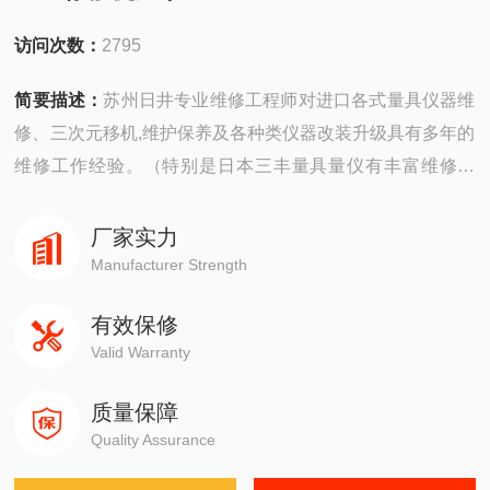
访问次数：
2795
简要描述：
苏州日井专业维修工程师对进口各式量具仪器维
修、三次元移机,维护保养及各种类仪器改装升级具有多年的
维修工作经验。（特别是日本三丰量具量仪有丰富维修经
验）而且对不同类型的仪器仪表由专门负责工程师进行专业
评估、主修服务！愿广大新老客户所损坏的仪器仪表早日恢
厂家实力
复正常使用！减少贵工厂资源浪费，提高成本效益 三坐标移
Manufacturer Strength
机厂家
有效保修
Valid Warranty
质量保障
Quality Assurance