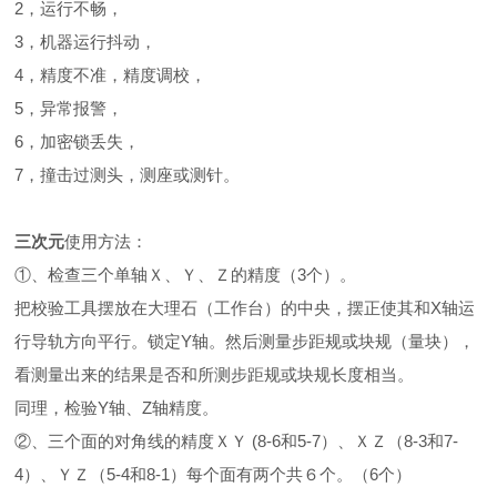
2，运行不畅，
3，机器运行抖动，
4，精度不准，精度调校，
5，异常报警，
6，加密锁丢失，
7，撞击过测头，测座或测针。
三次元
使用方法：
①、检查三个单轴Ｘ、Ｙ、Ｚ的精度（3个）。
把校验工具摆放在大理石（工作台）的中央，摆正使其和X轴运
行导轨方向平行。锁定Y轴。然后测量步距规或块规（量块），
看测量出来的结果是否和所测步距规或块规长度相当。
同理，检验Y轴、Z轴精度。
②、三个面的对角线的精度ＸＹ (8-6和5-7）、ＸＺ（8-3和7-
4）、ＹＺ（5-4和8-1）每个面有两个共６个。（6个）