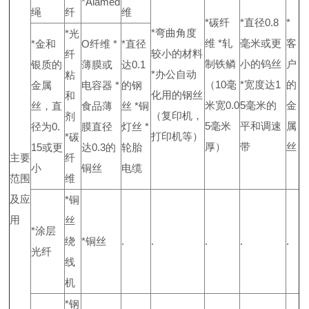
*Alamed
绳
纤
维
*碳纤
*直径0.8
*
*弯曲角度
*光
维 *轧
毫米或更
客
*金和
O纤维 *
*直径
较小的材料
纤
制铁鳞
小的钨丝
户
银质的
薄膜或
达0.1
*办公自动
粘
（10毫
*宽度达1
的
金属
电容器 *
的钢
化用的钢丝
和
米宽0.0
5毫米的
金
丝，直
食品薄
丝 *铜
（复印机，
剂
5毫米
平和调速
属
径为0.
膜直径
灯丝 *
打印机等）
*碳
厚）
带
丝
15或更
达0.3的
轮胎
主要
纤
小
铜丝
电缆
范围
维
及应
*铜
用
丝
*涂层
绕
*铜丝
.
.
.
.
.
光纤
线
机
*钢