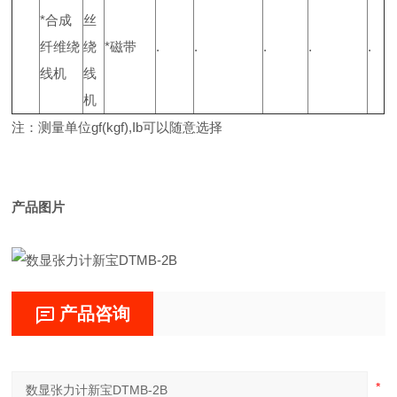
*合成
丝
纤维绕
绕
*磁带
.
.
.
.
.
线机
线
机
注：测量单位gf(kgf),Ib可以随意选择
产品图片
产品咨询