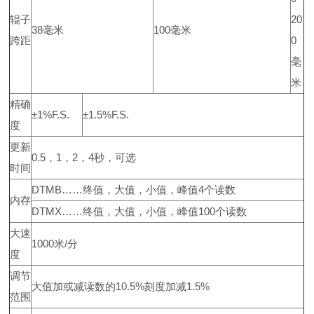
辊子
20
38毫米
100毫米
跨距
0
毫
米
精确
±1%F.S.
±1.5%F.S.
度
更新
0.5，1，2，4秒，可选
时间
DTMB……终值，大值，小值，峰值4个读数
内存
DTMX……终值，大值，小值，峰值100个读数
大速
1000米/分
度
调节
大值加或减读数的10.5%刻度加减1.5%
范围