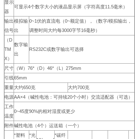
显示
可显示4个数字大小的液晶显示屏（字符高度11.5毫米）
器
输出
模拟输
0~1伏的直流电（0~额定值），（数字/模拟输出，
信号
出
调整时间大约每3000字节16毫秒）
（D
数字输
TM
RS232C或数字输出可选择
出
X）
尺寸
（W）76*（D）46*（L）275mm
引线
65mm
重量
大约650克
大约700克
电源
AA×4（碱性电池：可持续20个小时）交流适配器（可选）
工作
0~45度90%的相对湿度或更少
温度
附件
碱性电池（4个）运送箱（一个）
*塑料
*光
*碳纤