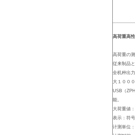
高荷重高性
高荷重の
従来制品
全机种出
大１００
USB（Z
能。
大荷重値
表示：符号
计测単位