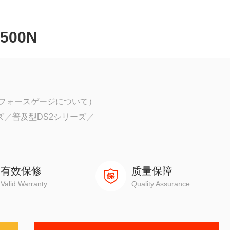
500N
ォースゲージについて）
シリーズ／普及型DS2シリーズ／
有效保修
质量保障
に优れている
Valid Warranty
Quality Assurance