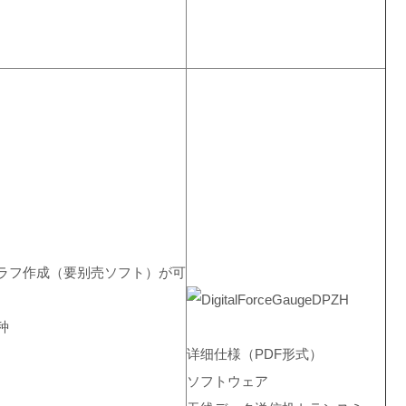
グラフ作成（要别売ソフト）が可
种
详细仕様（PDF形式）
ソフトウェア