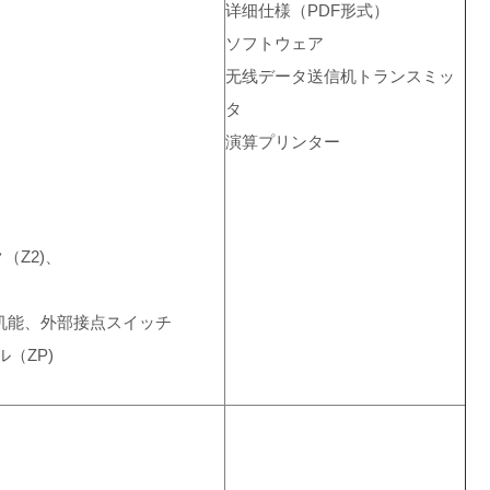
详细仕様（PDF形式）
ソフトウェア
无线データ送信机トランスミッ
タ
演算プリンター
（Z2)、
机能、外部接点スイッチ
（ZP)