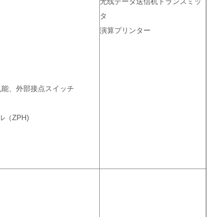
无线データ送信机トランスミッ
タ
演算プリンター
机能、外部接点スイッチ
（ZPH)