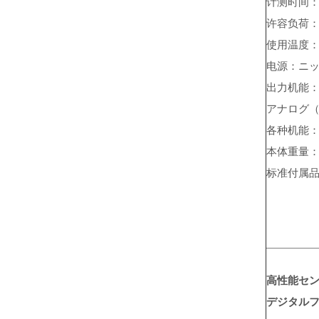
计测时间
许容负荷
使用温度
电源：ニッ
出力机能：U
アナログ（
各种机能
本体重量
标准付属品
高性能セ
デジタルフ