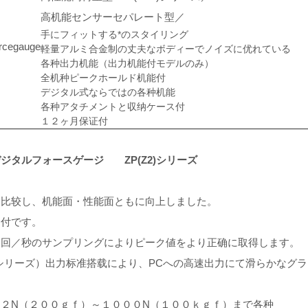
高机能センサーセパレート型／
手にフィットする*のスタイリング
軽量アルミ合金制の丈夫なボディーでノイズに优れている
各种出力机能（出力机能付モデルのみ）
全机种ピークホールド机能付
デジタル式ならではの各种机能
各种アタチメントと収纳ケース付
１２ヶ月保证付
ジタルフォースゲージ ZP(Z2)シリーズ
と比较し、机能面・性能面ともに向上しました。
力付です。
０回／秒のサンプリングによりピーク値をより正确に取得します。
Pシリーズ）出力标准搭载により、PCへの高速出力にて滑らかなグ
：２N（２００ｇｆ）～１０００N（１００ｋｇｆ）まで各种