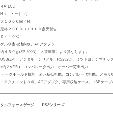
４桁LCD
：N（ニュートン）
：大１０００回／秒
：定格２００％（１１０％点灭警告）
：０～４０℃
ケル水素电池内蔵、ACアダプタ
约４５０ｇ(ZP-500N) 大荷重値により异なります。
USB(ZP)、デジタル（シリアル：RS232C)、ミツトヨデジマチック
±约２VF.S.)、コンパレータ出力、オーバー荷重出力
 ：ピークホールド机能、表示反転机能、コンパレータ机能、メモリ
：アタチメント８点、ACアダプタ、専用収纳ケース、USBケーブル
ジタルフォースゲージ DS2シリーズ