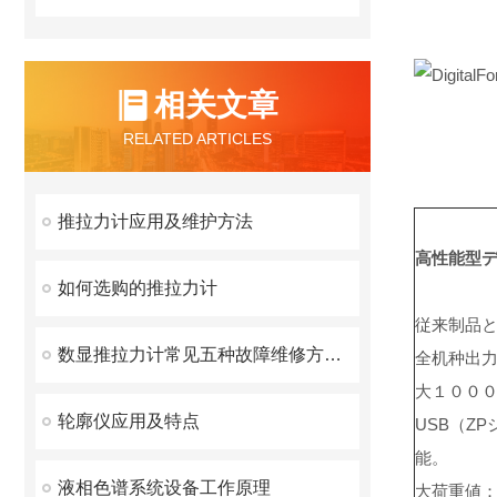
相关文章
RELATED ARTICLES
推拉力计应用及维护方法
高性能型デ
如何选购的推拉力计
従来制品
数显推拉力计常见五种故障维修方法？
全机种出
大１００
轮廓仪应用及特点
USB（Z
能。
液相色谱系统设备工作原理
大荷重値