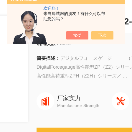
欢迎您！
来自局域网的朋友！有什么可以帮
日本IMADA推拉力计Z2-
助您的吗？
访问次数：
3326
简要描述：
デジタルフォースゲージ （フ
DigitalForcegauge高性能型ZP（Z2）
高性能高荷重型ZPH（Z2H）シリーズ／
高机能センサーセパレート型／
手にフィットする*のスタイリング
厂家实力
軽量アルミ合金制の丈夫なボディーでノイズ
Manufacturer Strength
各种出力机能（出力机能付モデルのみ）
全机种ピークホールド机能付
デジタル式ならではの各