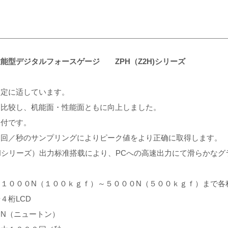
能型デジタルフォースゲージ ZPH（Z2H)シリーズ
测定に适しています。
と比较し、机能面・性能面ともに向上しました。
力付です。
０回／秒のサンプリングによりピーク値をより正确に取得します。
PHシリーズ）出力标准搭载により、PCへの高速出力にて滑らかな
：１０００N（１００ｋｇｆ）～５０００N（５００ｋｇｆ）まで各
４桁LCD
：N（ニュートン）