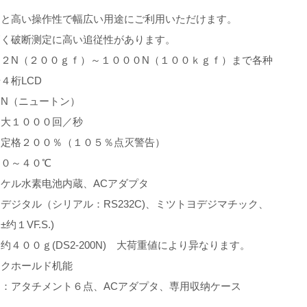
さと高い操作性で幅広い用途にご利用いただけます。
高く破断测定に高い追従性があります。
：２N（２００ｇｆ）～１０００N（１００ｋｇｆ）まで各种
４桁LCD
：N（ニュートン）
：大１０００回／秒
：定格２００％（１０５％点灭警告）
：０～４０℃
ケル水素电池内蔵、ACアダプタ
デジタル（シリアル：RS232C)、ミツトヨデジマチック、
约１VF.S.)
约４００ｇ(DS2-200N) 大荷重値により异なります。
ークホールド机能
品：アタチメント６点、ACアダプタ、専用収纳ケース