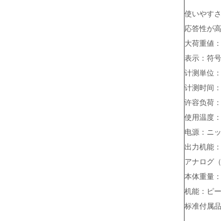
使いやす
応答性が
大荷重値
表示：符号
计测単位
计测时间
许容负荷
使用温度
电源：ニッ
出力机能：
アナログ（±
本体重量：
机能：ピ
标准付属