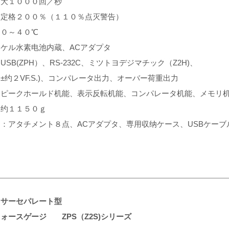
：大１０００回／秒
：定格２００％（１１０％点灭警告）
：０～４０℃
ケル水素电池内蔵、ACアダプタ
SB(ZPH）、RS-232C、ミツトヨデジマチック（Z2H)、
±约２VF.S.)、コンパレータ出力、オーバー荷重出力
：ピークホールド机能、表示反転机能、コンパレータ机能、メモリ
：约１１５０ｇ
：アタチメント８点、ACアダプタ、専用収纳ケース、USBケーブル
ンサーセパレート型
ォースゲージ ZPS（Z2S)シリーズ