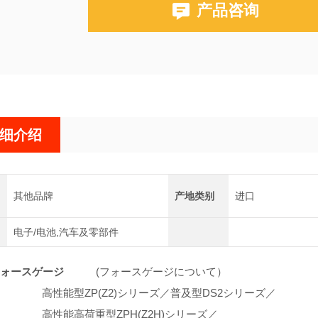
产品咨询
细介绍
其他品牌
产地类别
进口
电子/电池,汽车及零部件
ォースゲージ
(フォースゲージについて）
高性能型ZP(Z2)シリーズ／普及型DS2シリーズ／
高性能高荷重型ZPH(Z2H)シリーズ／