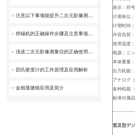
表示：符号
注意以下事项能提升二次元影像测量仪的检测精度
计测単位
计测时间
焊锡机的正确操作步骤及注意事项分享
许容负荷
使用温度
浅述二次元影像测量仪的正确使用方法
电源：ニッ
本体重量：
邵氏硬度计的工作原理及应用解析
出力机能：
アナログ（
金相显微镜应用及简介
各种机能
标准付属品
普及型デ