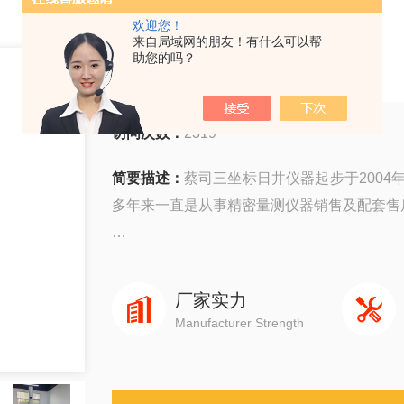
欢迎您！
来自局域网的朋友！有什么可以帮
蔡司三坐标
助您的吗？
访问次数：
2319
简要描述：
蔡司三坐标日井仪器起步于2004
多年来一直是从事精密量测仪器销售及配套售
公司主要销售：影像测量仪，二次元，三次
元，日本三丰三次元三坐标测量机等国外精密
厂家实力
Manufacturer Strength