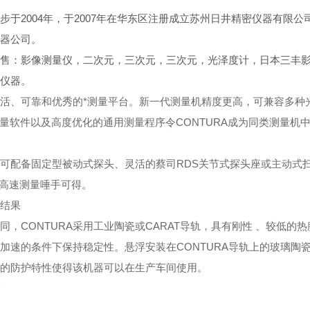
步于2004年，于2007年在华东区注册成立苏州日井精密仪器有
器公司。
售：影像测量仪，二次元，三次元，三次元，光泽度计，日本三丰
仪器。
活、可靠和优秀的*测量平台。新一代测量机精度更高，可兼容多种
O测量软件以及高度优化的通用测量程序令CONTURA成为同类测量机中
RA可配备固定型被动式探头、灵活的蔡司RDS关节式探头座或主动式扫
—高速测量唾手可得。
结果
同，CONTURA采用工业陶瓷或CARAT导轨，具有刚性 、较低
加速的条件下保持稳定性。悬浮安装在CONTURA导轨上的玻璃
的防护特性使得该机器可以在生产车间使用。