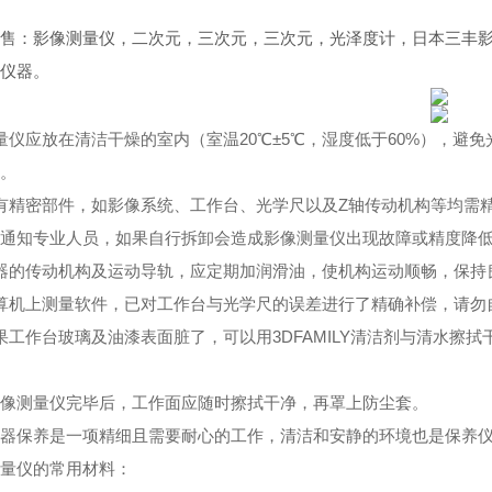
售：影像测量仪，二次元，三次元，三次元，光泽度计，日本三丰
仪器。
量仪应放在清洁干燥的室内（室温20℃±5℃，湿度低于60%），
。
精密部件，如影像系统、工作台、光学尺以及Z轴传动机构等均需精
通知专业人员，如果自行拆卸会造成影像测量仪出现故障或精度降
的传动机构及运动导轨，应定期加润滑油，使机构运动顺畅，保持
机上测量软件，已对工作台与光学尺的误差进行了精确补偿，请勿
作台玻璃及油漆表面脏了，可以用3DFAMILY清洁剂与清水擦
测量仪完毕后，工作面应随时擦拭干净，再罩上防尘套。
保养是一项精细且需要耐心的工作，清洁和安静的环境也是保养仪
量仪的常用材料：