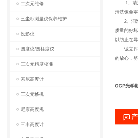
1、清洗
二次元维修
清洗钣金零
三坐标测量仪保养维护
2、润滑
质量的好坏
投影仪
以防止在导
圆度议/圆柱度仪
诚立作为
的放心，努
三次元精度校准
索尼高度计
OGP光学
三次元移机
尼康高度规
产
三丰高度计