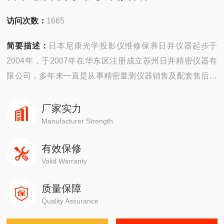
访问次数：
1665
简要描述：
日本尼康光学投影仪维修保养日井仪器起步于
2004年，于2007年在华东区注册成立苏州日井精密仪器有
限公司，多年来一直是从事精密量测仪器销售及配套售后维
修服务为一体的精密仪器公司。
厂家实力
公司主要销售：影像测量仪，二次元，三次元，三次元，光
Manufacturer Strength
泽度计，日本三丰影像测量仪，日本三丰二次元，日本三丰
有效保修
三次元三坐标测量机等国外精密测量仪器。
Valid Warranty
质量保障
Quality Assurance