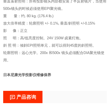
垂直落射照明：所有投影镜头内部都安装了半反射镜片，当使用
500x镜头的时候必须使用EPI聚光镜。
重 量：约. 80 kg. (176.4 lb.)
放大倍率精度：轮廓照明 +/- 0.1%, 垂直/斜照明 +/-0.15%
影 像：正立
照 明：高/低亮度控制。24V 150W 卤素灯炮。
斜 照 明：倾斜EPI照明单元，就可以得到45度的斜照明。
轮廓照明：远心光学。200x 和500x 镜头必须配合DIA聚光镜使
用。
日本尼康光学投影仪维修保养
产品咨询