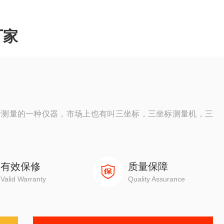
厂家
行测量的一种仪器，市场上也有叫三坐标，三坐标测量机，三
丰，德国马尔等品牌，向范围的广大市场提供千分尺，卡尺等
有效保修
质量保障
测量系统，光学仪器等系统精密测量仪以及专业维修服务中
Valid Warranty
Quality Assurance
、千分尺、内外径