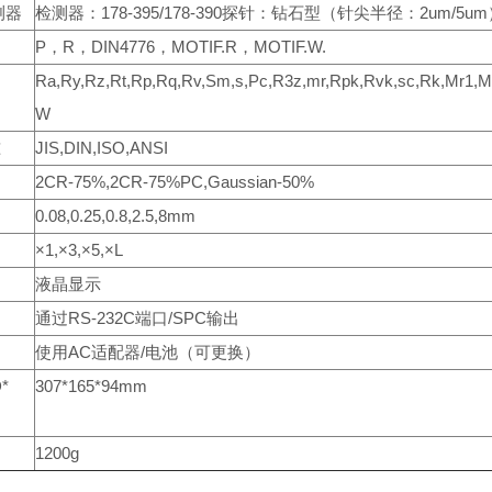
测器
检测器：178-395/178-390探针：钻石型（针尖半径：2um/
P，R，DIN4776，MOTIF.R，MOTIF.W.
Ra,Ry,Rz,Rt,Rp,Rq,Rv,Sm,s,Pc,R3z,mr,Rpk,Rvk,sc,Rk,Mr1,M
W
准
JIS,DIN,ISO,ANSI
2CR-75%,2CR-75%PC,Gaussian-50%
0.08,0.25,0.8,2.5,8mm
×1,×3,×5,×L
液晶显示
通过RS-232C端口/SPC输出
使用AC适配器/电池（可更换）
*
307*165*94mm
1200g