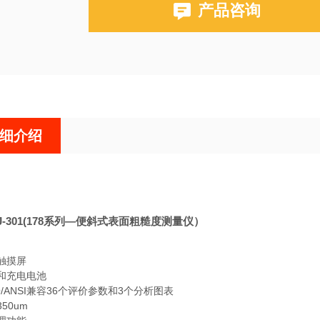
产品咨询
自动休眠功能可有效节约能源
可从大型液晶显示屏上对测量结果和轮廓进行
细介绍
t SJ-301(178系列—便斜式表面粗糙度测量仪）
触摸屏
和充电电池
/ISO/ANSI兼容36个评价参数和3个分析图表
50um