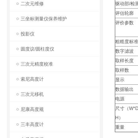
二次元维修
驱动部/检
评估轮廓
三坐标测量仪保养维护
评价参数
投影仪
粗糙度标
圆度议/圆柱度仪
数字滤波
取样长度
三次元精度校准
取样数
索尼高度计
显示
数据输出
三次元移机
电源
尺寸（W*D
尼康高度规
H）
三丰高度计
重量