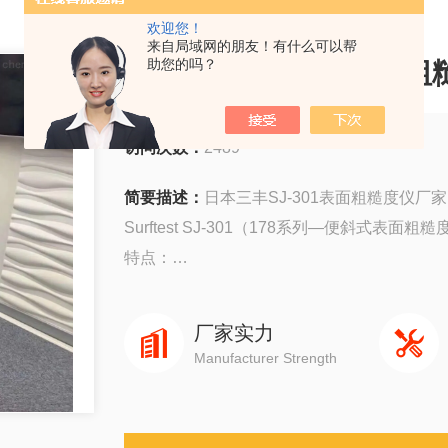
欢迎您！
来自局域网的朋友！有什么可以帮
日本三丰SJ-301表面
助您的吗？
访问次数：
2489
简要描述：
日本三丰SJ-301表面粗糙度仪厂家
Surftest SJ-301（178系列—便斜式表面粗
特点：
便于操作的触摸屏
内置打印机和充电电池
厂家实力
JIS/DIN/ISO/ANSI兼容36个评价参数和3个
Manufacturer Strength
探针行程达350um
具有统计处理功能
带有SURFPAK-SJ软件的PC连接端口