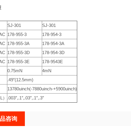
型
SJ-301
SJ-301
 AC
178-955-3
178-954-3
 AC
178-955-3A
178-954-3A
 AC
178-955-3D
178-954-3D
 AC
178-955-3E
178-9543E
力
0.75mN
4mN
.49″(12.5mm)
13780uinch(-7880uinch-+5900uinch)
L）
.003″,.1″,.03″,.1″,.3″
品咨询