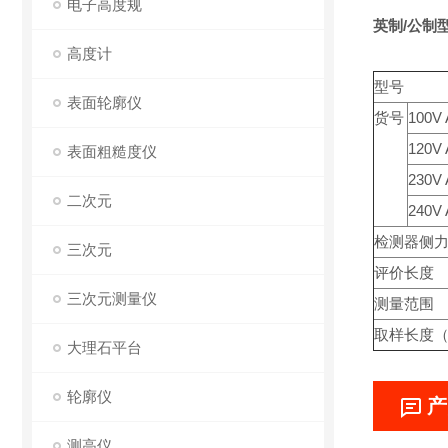
电子高度规
英制/公制
高度计
型号
表面轮廓仪
货号
100V
120V
表面粗糙度仪
230V
二次元
240V
检测器侧
三次元
评价长度
三次元测量仪
测量范围
取样长度（
大理石平台
轮廓仪
产
测高仪