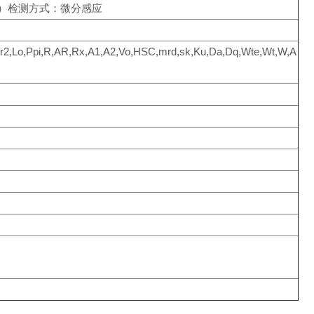
5um）检测方式：微分感应
r2,Lo,Ppi,R,AR,Rx,A1,A2,Vo,HSC,mrd,sk,Ku,Da,Dq,Wte,Wt,W,A