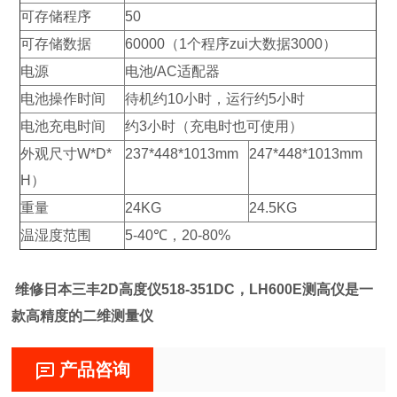
可存储程序
50
可存储数据
60000（1个程序zui大数据3000）
电源
电池/AC适配器
电池操作时间
待机约10小时，运行约5小时
电池充电时间
约3小时（充电时也可使用）
外观尺寸W*D*
237*448*1013mm
247*448*1013mm
H）
重量
24KG
24.5KG
温湿度范围
5-40℃，20-80%
维修
日本三丰2D高度仪518-351DC，LH600E测高仪是一
款高精度的二维测量仪
产品咨询