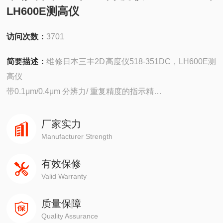
LH600E测高仪
访问次数：
3701
简要描述：
维修日本三丰2D高度仪518-351DC，LH600E测
高仪
带0.1μm/0.4μm 分辨力/ 重复精度的指示精
度可达（1.1+0.6L/600）μm。
? 高精度测高仪加入了广泛的测量功能。
厂家实力
? 为了达到*的精度，使用高精度反射性线
Manufacturer Strength
性编码器和高精度导轨。
有效保修
? 测量可以通过图标命令来执行，同时，也
Valid Warranty
支持一键操作，保证正面的垂直度为5μm ，
直线度4
质量保障
Quality Assurance