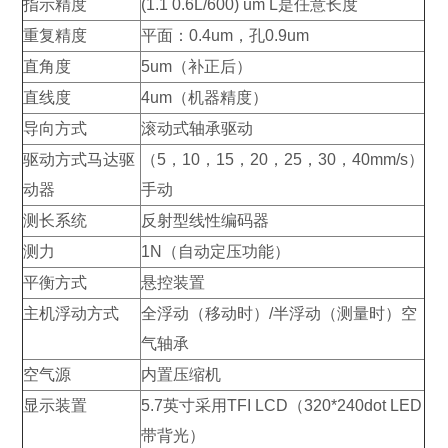
指示精度
(1.1 0.6L/600) um L是任意长度
重复精度
平面：0.4um，孔0.9um
直角度
5um（补正后）
直线度
4um（机器精度）
导向方式
滚动式轴承驱动
驱动方式马达驱
（5，10，15，20，25，30，40mm/s）
动器
手动
测长系统
反射型线性编码器
测力
1N（自动定压功能）
平衡方式
悬控装置
主机浮动方式
全浮动（移动时）/半浮动（测量时）空
气轴承
空气源
内置压缩机
显示装置
5.7英寸采用TFI LCD（320*240dot LED
带背光）