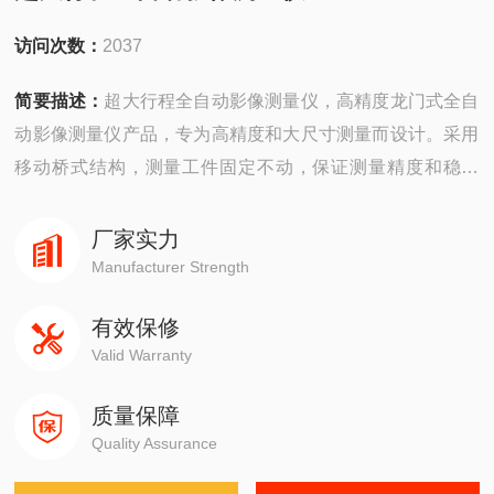
访问次数：
2037
简要描述：
超大行程全自动影像测量仪，高精度龙门式全自
动影像测量仪产品，专为高精度和大尺寸测量而设计。采用
移动桥式结构，测量工件固定不动，保证测量精度和稳定
性，广泛应用在各种不同的精密产业中，如电子元件、精密
模具、精密刀具弹簧、螺丝加工、塑胶、橡胶、油封止阀、
厂家实力
照相机零件、脚踏车零件、汽车零件、导电橡胶、PCB加工
Manufacturer Strength
等各种精密加工业，是机械、电子、仪表、轻工、塑胶等行
有效保修
业，院校、研究和计量检定部门的计量室、试验室以
Valid Warranty
质量保障
Quality Assurance