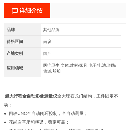
详细介绍
品牌
其他品牌
价格区间
面议
产地类别
国产
医疗卫生,文体,建材/家具,电子/电池,道路/
应用领域
轨道/船舶
超大行程全自动影像测量仪
全大理石龙门结构，工件固定不
动；
●
四轴CNC全自动闭环控制，全自动测量；
● 花岗岩
基座和横梁，稳定可靠；