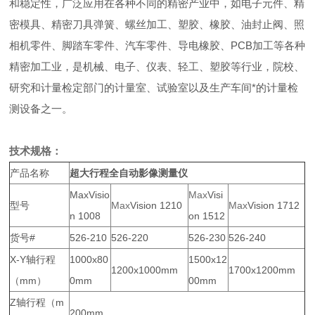
和稳定性，广泛应用在各种不同的精密产业中，如电子元件、精
密模具、精密刀具弹簧、螺丝加工、塑胶、橡胶、油封止阀、照
相机零件、脚踏车零件、汽车零件、导电橡胶、PCB加工等各种
精密加工业，是机械、电子、仪表、轻工、塑胶等行业，院校、
研究和计量检定部门的计量室、试验室以及生产车间*的计量检
测设备之一。
技术规格：
产品名称
超大行程全自动影像测量仪
MaxVisio
Max
Visi
型号
Max
Vision 1210
Max
Vision 1712
n 1008
on 1512
货号#
526-210
526-220
526-230
526-240
X-Y轴行程
1000x80
1500x12
1200x1000mm
1700x1200mm
（mm）
0mm
00mm
Z轴行程（m
200mm