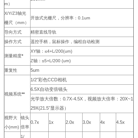
m）
X/Y/Z3轴光
开放式光栅尺，分辨率：0.1
um
栅尺（mm）
导向方式
精密直线导轨
操作方式
遥控手柄，鼠标操作，编程自动检测
XY轴：≤4+L/200(um)
测量精度
*
Z轴：≤5+L/200 (um)
5um
重复性
1/2"
彩色
CCD
相机
6.5X
自动变倍镜头
视频系统
**
光学放大倍数：
0.7X-4.5X
，视频放大倍率：
20X~1
29X(21.5"
显示器）
视野大
镜头
0.7x
1x
2.0x
3.0x
4x
4.5x
小(mm)
倍率
1/