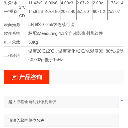
对角*水
11.43x9.
8.00x6.
4.00x3.
2.67x2.1
2.00x1.
1.78x1.4
2"C
平*垂直
14x6.86
40x4.80
20x2.40
3x1.60
60x1.2
2x1.07
CD
5
环
8
区
0~255
级连续可调
表面光源
标配
iMeasuring 4.1
全自动影像测量软件
软件系统
50Kg
机台承载
温度
20
℃±
2
℃，温度变化
<2
℃
/hr,
湿度
30~80%,
振动
工作环境
<0.002g,
低于
15Hz
产品咨询