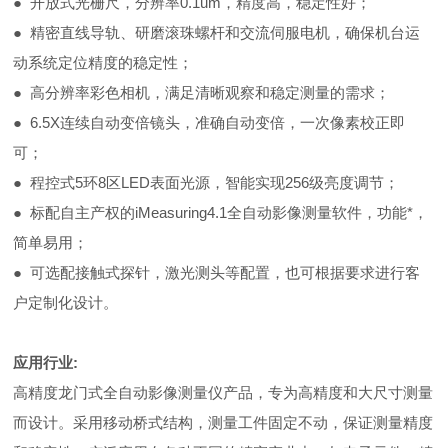
●
开放式光栅尺，分辨率0.1um，精度高，稳定性好；
●
精密直线导轨、研磨滚珠螺杆和交流伺服电机，确保机台运
动系统定位精度的稳定性；
●
高分辨率彩色相机，满足清晰观察和稳定测量的需求；
●
6.5X连续自动变倍镜头，准确自动变倍，一次像素校正即
可；
●
程控式5环8区LED表面光源，智能实现256级亮度调节；
●
标配自主产权的iMeasuring4.1全自动影像测量软件，功能*，
简单易用；
●
可选配接触式探针，激光测头等配置，也可根据要求进行客
户定制化设计。
应用行业:
高精度龙门式全自动影像测量仪产品，专为高精度和大尺寸测量
而设计。采用移动桥式结构，测量工件固定不动，保证测量精度