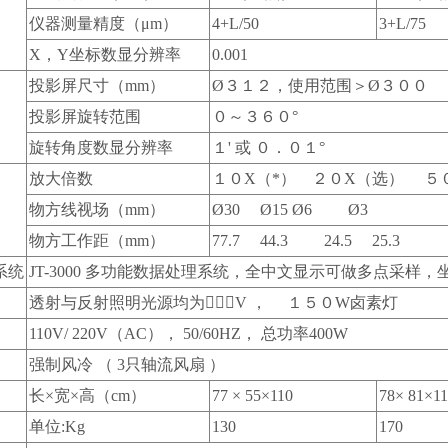
仪器测量精度（μm）
4+L/50
3+L/75
X，Y坐标数显分辨率
0.001
投影屏尺寸（mm）
Ø３１２，使用范围＞Ø３００ 
投影屏旋转范围
０～３６０°
旋转角度数显分辨率
１' 或 ０．０１°
放大倍数
１０X（*） ２０X（选） ５０
物方线视场（mm）
Ø30 Ø15 Ø6 Ø3
物方工作距（mm）
77.7 44.3 24.5 25.3
系统
JT-3000 多功能数据处理系统，全中文显示可做多点采
透射与反射照明光源均为２４V ， １５０W卤素灯
110V/ 220V（AC）， 50/60HZ， 总功率400W
强制风冷 （ 3只轴流风扇 ）
长×宽×高（cm）
77 × 55×110
78× 81×1
单位:Kg
130
170