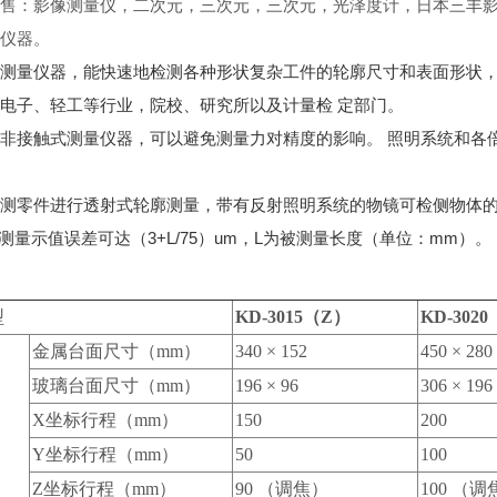
售：影像测量仪，二次元，三次元，三次元，光泽度计，日本三丰
仪器。
测量仪器，能快速地检测各种形状复杂工件的轮廓尺寸和表面形状
电子、轻工等行业，院校、研究所以及计量检 定部门。
非接触式测量仪器，可以避免测量力对精度的影响。 照明系统和各
测零件进行透射式轮廓测量，带有反射照明系统的物镜可检侧物体
％；测量示值误差可达（3+L/75）um，L为被测量长度（单位：mm）。
型
KD-3015（Z）
KD-302
金属台面尺寸（mm）
340 × 152
450 × 280
玻璃台面尺寸（mm）
196 × 96
306 × 196
X坐标行程（mm）
150
200
Y坐标行程（mm）
50
100
Z坐标行程（mm）
90 （调焦）
100 （调