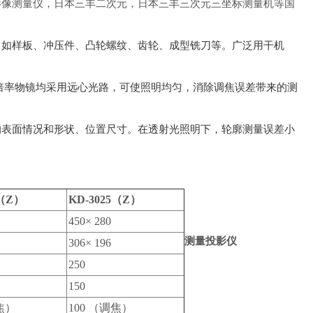
影像测量仪，日本三丰二次元，日本三丰三次元三坐标测量机等国
，如样板、冲压件、凸轮螺纹、齿轮、成型铣刀等。广泛用干机
倍率物镜均采用远心光路，可使照明均匀，消除调焦误差带来的测
的表面情况和形状、位置尺寸。在透射光照明下，轮廓测量误差小
0（Z）
KD-3025（Z）
450× 280
测量投影仪
306× 196
250
150
焦）
100 （调焦）