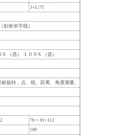
3+L/75
（刻有米字线）
X （选） １００X （选）
样，坐标旋转，点、线、距离、角度测量。
12
78 × 81×112
180