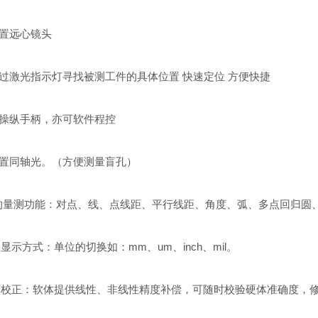
置远心镜头
激光指示灯寻找被测工件的具体位置 快速定位 方便快捷
操纵手柄，亦可软件程控
置同轴光。（方便测量盲孔）
量测功能：对点、线、点线距、平行线距、角度、弧、多点回归圆
显示方式：单位的切换如：mm、um、inch、mil。
度校正：软体提供线性、非线性精度补偿，可随时校验硬体准确度，