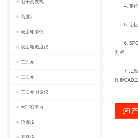
电子高度规
4. 定
高度计
5. 记忆
表面轮廓仪
6. SP
表面粗糙度仪
判断。
二次元
7. 汇出
三次元
图形CAD
三次元测量仪
大理石平台
产
轮廓仪
测高仪